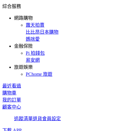
綜合服務
網路購物
露天拍賣
比比昂日本購物
媽咪愛
金融保險
Pi 拍錢包
易安網
旅遊娛樂
PChome 旅遊
最近看過
購物車
我的訂單
顧客中心
追蹤清單
退貨
會員設定
下載 APP