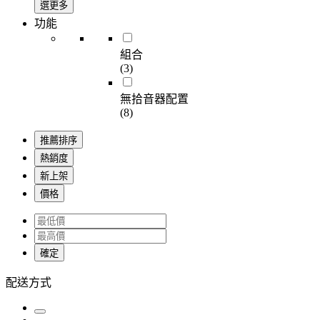
選更多
功能
組合
(3)
無拾音器配置
(8)
推薦排序
熱銷度
新上架
價格
確定
配送方式