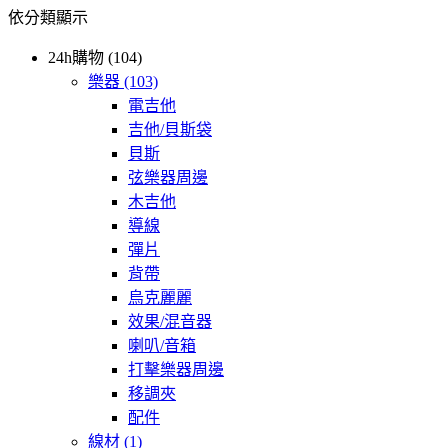
依分類顯示
24h購物 (104)
樂器
(103)
電吉他
吉他/貝斯袋
貝斯
弦樂器周邊
木吉他
導線
彈片
背帶
烏克麗麗
效果/混音器
喇叭/音箱
打擊樂器周邊
移調夾
配件
線材
(1)