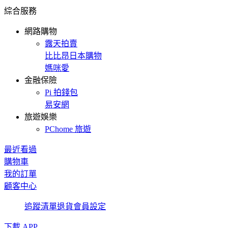
綜合服務
網路購物
露天拍賣
比比昂日本購物
媽咪愛
金融保險
Pi 拍錢包
易安網
旅遊娛樂
PChome 旅遊
最近看過
購物車
我的訂單
顧客中心
追蹤清單
退貨
會員設定
下載 APP