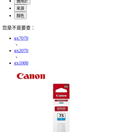
適用於
來源
顏色
您是不是要查：
gx7070
、
gx2070
、
gx1000