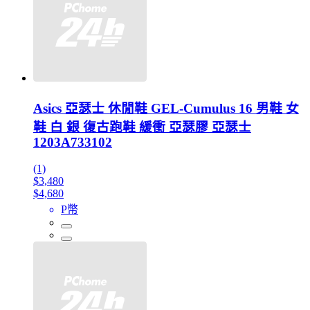
Asics 亞瑟士 休閒鞋 GEL-Cumulus 16 男鞋 女
鞋 白 銀 復古跑鞋 緩衝 亞瑟膠 亞瑟士
1203A733102
(1)
$3,480
$4,680
P幣