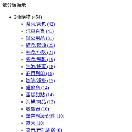
依分類顯示
24h購物 (454)
茶葉/茶包
(42)
汽車百貨
(41)
辦公用品
(31)
貓食/罐頭
(25)
熟食/小吃
(21)
零食/餅乾
(19)
沖泡/蜂蜜
(18)
商用列印
(16)
咖啡/濾掛
(15)
維他命
(14)
蛋糕甜點
(14)
海鮮/肉品
(12)
吸塵器
(10)
筆電周邊/配件
(10)
露天
(10)
錄音/音訊周邊
(8)