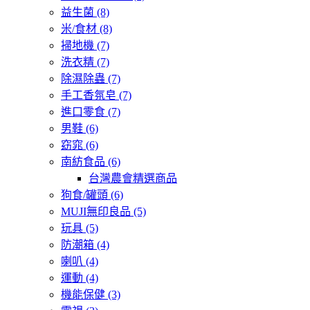
益生菌
(8)
米/食材
(8)
掃地機
(7)
洗衣精
(7)
除濕除蟲
(7)
手工香氛皂
(7)
進口零食
(7)
男鞋
(6)
窈窕
(6)
南紡食品
(6)
台灣農會精選商品
狗食/罐頭
(6)
MUJI無印良品
(5)
玩具
(5)
防潮箱
(4)
喇叭
(4)
運動
(4)
機能保健
(3)