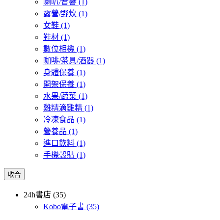
喇叭/音響
(1)
露營/野炊
(1)
女鞋
(1)
鞋材
(1)
數位相機
(1)
咖啡/茶具/酒器
(1)
身體保養
(1)
開架保養
(1)
水果/蔬菜
(1)
雞精滴雞精
(1)
冷凍食品
(1)
營養品
(1)
進口飲料
(1)
手機殼貼
(1)
收合
24h書店 (35)
Kobo電子書
(35)