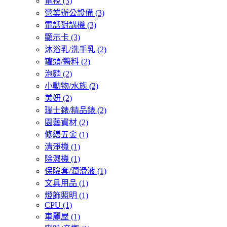
電視
(3)
營業辦公設備
(3)
電話對講機
(3)
顯示卡
(3)
沐浴乳/洗手乳
(2)
罐頭/醬料
(2)
泡麵
(2)
小動物/水族
(2)
美妍
(2)
瑞士錶/精品錶
(2)
園藝資材
(2)
修繕五金
(1)
清淨機
(1)
除濕機
(1)
保險套/潤滑液
(1)
文具用品
(1)
燈飾照明
(1)
CPU
(1)
車麗屋
(1)