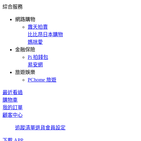
綜合服務
網路購物
露天拍賣
比比昂日本購物
媽咪愛
金融保險
Pi 拍錢包
易安網
旅遊娛樂
PChome 旅遊
最近看過
購物車
我的訂單
顧客中心
追蹤清單
退貨
會員設定
下載 APP