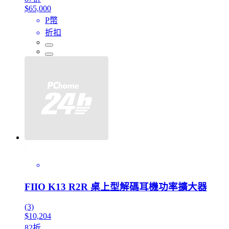
$65,000
P幣
折扣
FIIO K13 R2R 桌上型解碼耳機功率擴大器
(3)
$10,204
82折