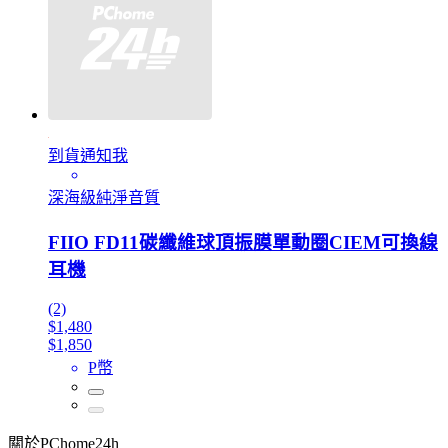
到貨通知我
深海級純淨音質
FIIO FD11碳纖維球頂振膜單動圈CIEM可換線
耳機
(2)
$1,480
$1,850
P幣
關於PChome24h