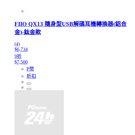
FIIO QX13 隨身型USB解碼耳機轉換器(鋁合
金)-鈦金款
(4)
$6,734
9折
$7,500
P幣
折扣