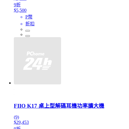
9折
$5,500
P幣
折扣
FIIO K17 桌上型解碼耳機功率擴大機
(9)
$29,453
9折