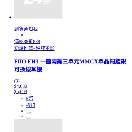
到貨通知我
滿8888折888
初燒推薦~好評不斷
FIIO FH3 一圈兩鐵三單元MMCX單晶銅鍍銀
可換線耳機
(3)
$4,680
$5,699
P幣
折扣