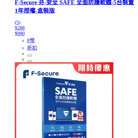
F-Secure 芬-安全 SAFE 全面防護軟體-5台裝置
1年授權-盒裝版
(5)
$288
$990
P幣
折扣