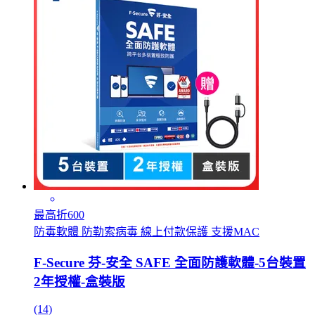
最高折600
防毒軟體 防勒索病毒 線上付款保護 支援MAC
F-Secure 芬-安全 SAFE 全面防護軟體-5台裝置
2年授權-盒裝版
(14)