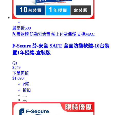
最高折600
防毒軟體 防勒索病毒 線上付款保護 支援MAC
F-Secure 芬-安全 SAFE 全面防護軟體-10台裝
置1年授權-盒裝版
(2)
$549
下單再折
$1,690
P幣
折扣