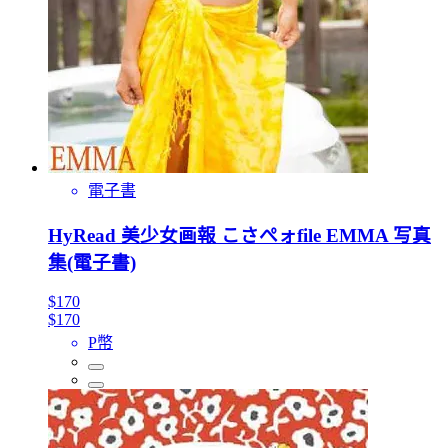
電子書
HyRead 美少女画報 こさぺォfile EMMA 写真
集(電子書)
$170
$170
P幣