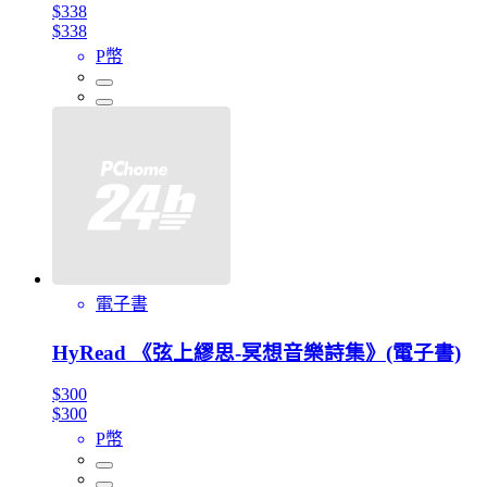
$338
$338
P幣
電子書
HyRead 《弦上繆思-冥想音樂詩集》(電子書)
$300
$300
P幣