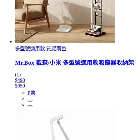
多型號適用款 質感兩色
Mr.Box 戴森/小米 多型號適用款吸塵器收納架
(1)
$490
$950
P幣