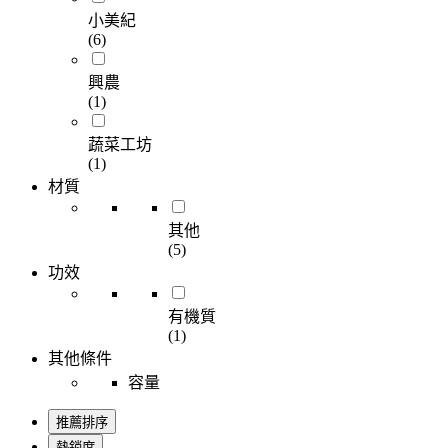
小美紀
(6)
興農
(1)
蔬菜工坊
(1)
材質
其他
(5)
功效
有機質
(1)
其他條件
容量
推薦排序
熱銷度