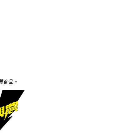
薦商品
。