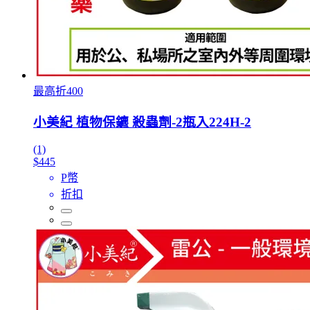
最高折400
小美紀 植物保鑣 殺蟲劑-2瓶入224H-2
(1)
$445
P幣
折扣