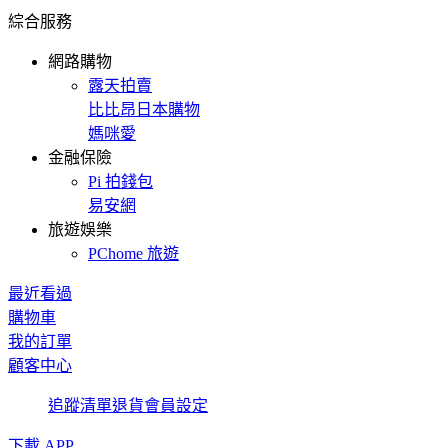
綜合服務
網路購物
露天拍賣
比比昂日本購物
媽咪愛
金融保險
Pi 拍錢包
易安網
旅遊娛樂
PChome 旅遊
最近看過
購物車
我的訂單
顧客中心
追蹤清單
退貨
會員設定
下載 APP