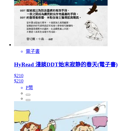
電子書
HyRead 淺談DDT始末寂静的春天(電子書)
$210
$210
P幣