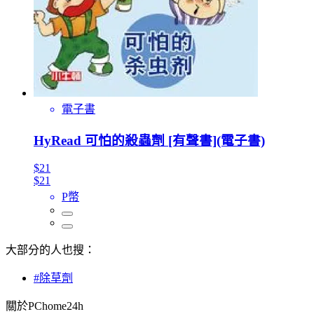
電子書
HyRead 可怕的殺蟲劑 [有聲書](電子書)
$21
$21
P幣
大部分的人也搜：
#除草劑
關於PChome24h