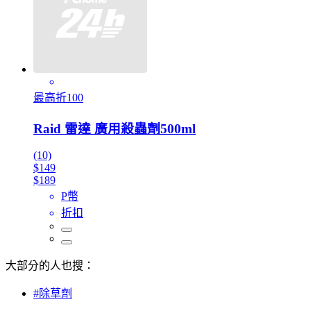
最高折100
Raid 雷達 廣用殺蟲劑500ml
(10)
$149
$189
P幣
折扣
大部分的人也搜：
#除草劑