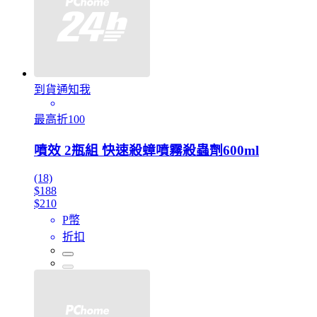
到貨通知我
最高折100
噴效 2瓶組 快速殺蟑噴霧殺蟲劑600ml
(18)
$188
$210
P幣
折扣