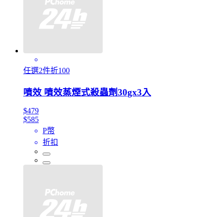
任選2件折100
噴效 噴效蒸煙式殺蟲劑30gx3入
$479
$585
P幣
折扣