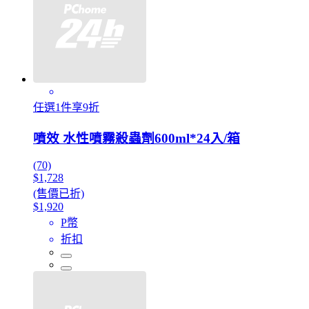
任選1件享9折
噴效 水性噴霧殺蟲劑600ml*24入/箱
(70)
$1,728
(售價已折)
$1,920
P幣
折扣