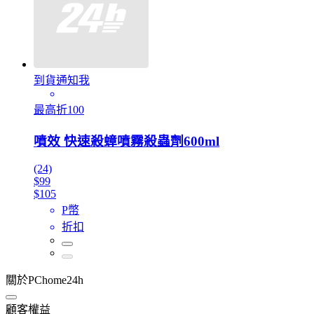
到貨通知我
最高折100
噴效 快速殺蟑噴霧殺蟲劑600ml
(24)
$99
$105
P幣
折扣
關於PChome24h
顧客權益