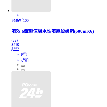
最高折100
噴效 6罐超值組水性噴霧殺蟲劑(600mlx6)
(22)
$519
$552
P幣
折扣