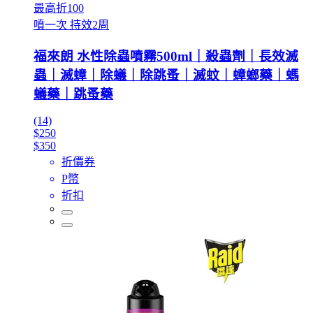
最高折100
噴一次 持效2周
福來朗 水性除蟲噴霧500ml｜殺蟲劑｜長效滅
蟲｜滅蟑｜除蟻｜除跳蚤｜滅蚊｜蟑螂藥｜螞
蟻藥｜跳蚤藥
(14)
$250
$350
折價券
P幣
折扣