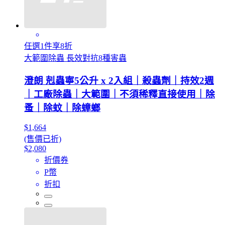
任選1件享8折
大範圍除蟲 長效對抗8種害蟲
澄朗 剋蟲寧5公升 x 2入組｜殺蟲劑｜持效2週
｜工廠除蟲｜大範圍｜不須稀釋直接使用｜除
蚤｜除蚊｜除蟑螂
$1,664
(售價已折)
$2,080
折價券
P幣
折扣