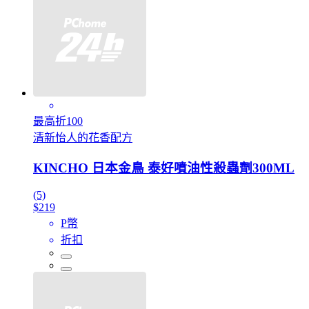
最高折100
清新怡人的花香配方
KINCHO 日本金鳥 泰好噴油性殺蟲劑300ML
(5)
$219
P幣
折扣