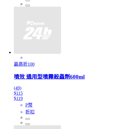
最高折100
噴效 通用型噴霧殺蟲劑600ml
(49)
$115
$119
P幣
折扣