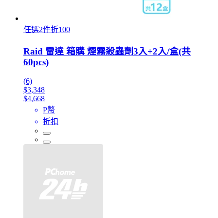
任選2件折100
Raid 雷達 箱購 煙霧殺蟲劑3入+2入/盒(共
60pcs)
(6)
$3,348
$4,668
P幣
折扣