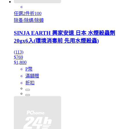
任選2件折100
除蚤/除螨/除蟑
SINJA EARTH 興家安速 日本 水煙殺蟲劑
20gx6入(環境消毒前 先用水煙殺蟲)
(113)
$769
$1,800
P幣
滿額贈
折扣