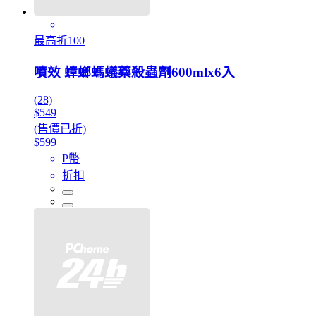
最高折100
噴效 蟑螂螞蟻藥殺蟲劑600mlx6入
(28)
$549
(售價已折)
$599
P幣
折扣