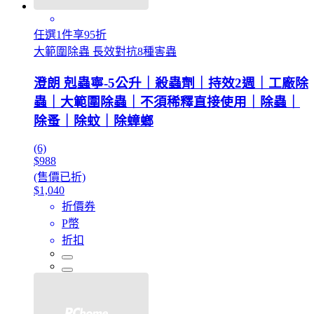
任選1件享95折
大範圍除蟲 長效對抗8種害蟲
澄朗 剋蟲寧-5公升｜殺蟲劑｜持效2週｜工廠除
蟲｜大範圍除蟲｜不須稀釋直接使用｜除蟲｜
除蚤｜除蚊｜除蟑螂
(6)
$988
(售價已折)
$1,040
折價券
P幣
折扣