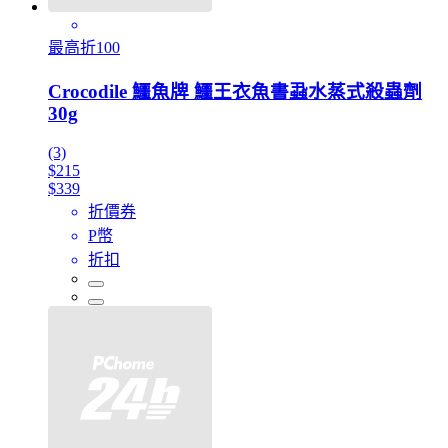
最高折100
Crocodile 鱷魚牌 鱷王衣魚書蝨水蒸式殺蟲劑
30g
(3)
$215
$339
折價券
P幣
折扣