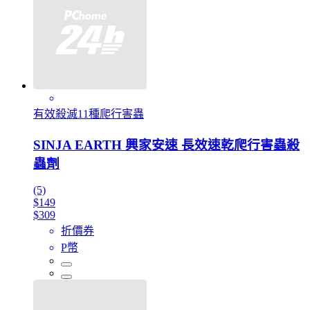
有效殺滅11種爬行害蟲
SINJA EARTH 興家安速 長效速乾爬行害蟲殺
蟲劑
(5)
$149
$309
折價券
P幣