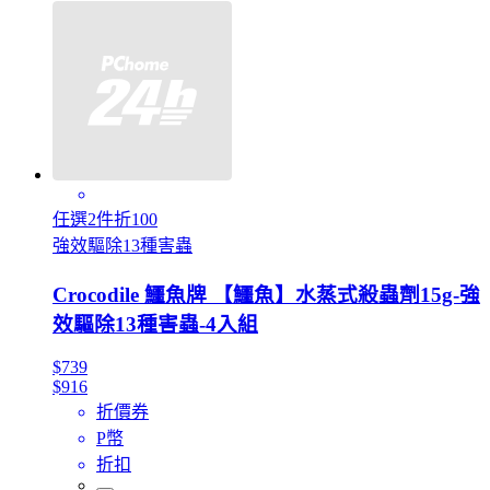
任選2件折100
強效驅除13種害蟲
Crocodile 鱷魚牌 【鱷魚】水蒸式殺蟲劑15g-強
效驅除13種害蟲-4入組
$739
$916
折價券
P幣
折扣