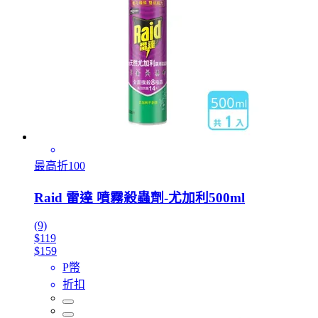
最高折100
Raid 雷達 噴霧殺蟲劑-尤加利500ml
(9)
$119
$159
P幣
折扣