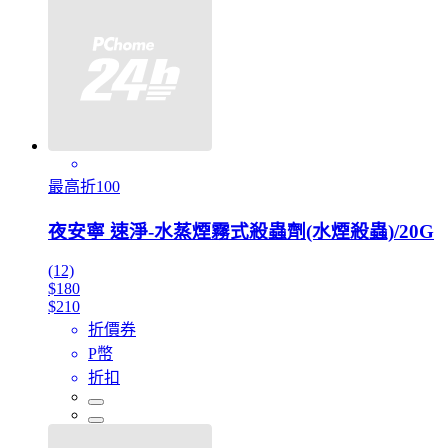
最高折100
夜安寧 速淨-水蒸煙霧式殺蟲劑(水煙殺蟲)/20G
(12)
$180
$210
折價券
P幣
折扣