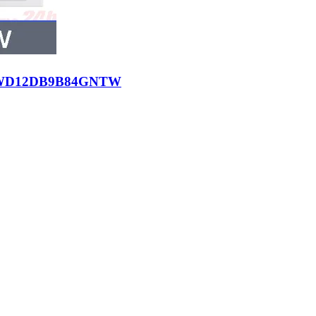
D12DB9B84GNTW