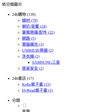
依分類顯示
24h購物 (139)
線材
(79)
喇叭/音響
(24)
筆電周邊/配件
(22)
網路
(5)
電腦擴充
(3)
USBHUB/周邊
(2)
洗衣機
(2)
SAMSUNG三星
居家安全
(2)
24h書店 (17)
Kobo電子書
(15)
HyRead電子書
(2)
分類
家電