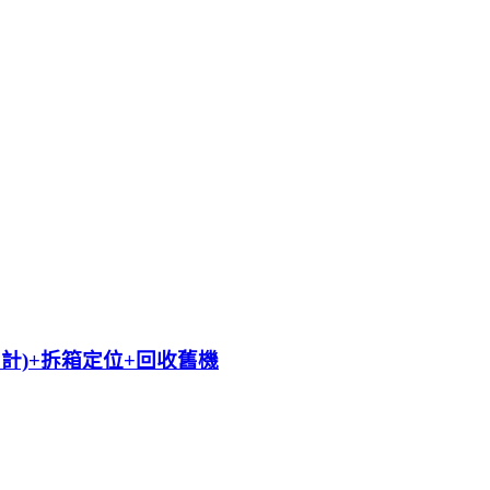
遠另計)+拆箱定位+回收舊機