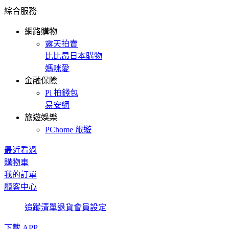
綜合服務
網路購物
露天拍賣
比比昂日本購物
媽咪愛
金融保險
Pi 拍錢包
易安網
旅遊娛樂
PChome 旅遊
最近看過
購物車
我的訂單
顧客中心
追蹤清單
退貨
會員設定
下載 APP