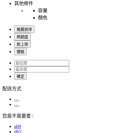
其他條件
容量
顏色
推薦排序
熱銷度
新上架
價格
確定
配送方式
您是不是要查 :
ab9
db5