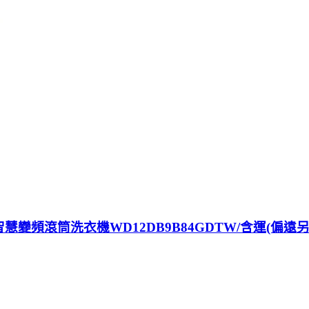
脫烘智慧變頻滾筒洗衣機WD12DB9B84GDTW/含運(偏