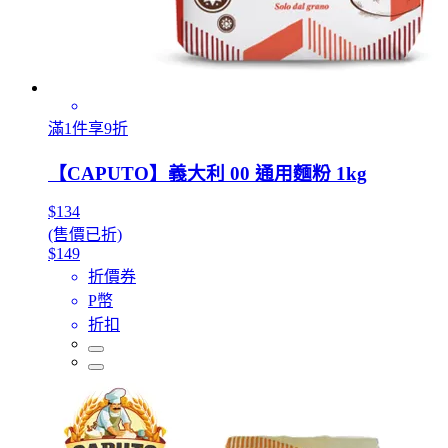
滿1件享9折
【CAPUTO】義大利 00 通用麵粉 1kg
$134
(售價已折)
$149
折價券
P幣
折扣