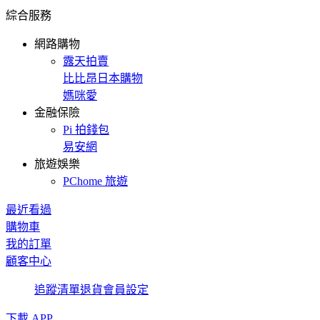
綜合服務
網路購物
露天拍賣
比比昂日本購物
媽咪愛
金融保險
Pi 拍錢包
易安網
旅遊娛樂
PChome 旅遊
最近看過
購物車
我的訂單
顧客中心
追蹤清單
退貨
會員設定
下載 APP