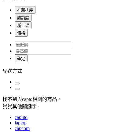
推薦排序
熱銷度
新上架
價格
確定
配送方式
找不到與
capto
相關的商品
。
試試其他關鍵字 :
caputo
laptop
capcom