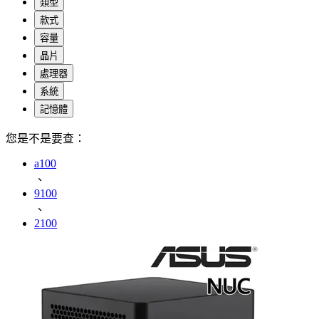
類型
款式
容量
晶片
處理器
系統
記憶體
您是不是要查：
a100
、
9100
、
2100