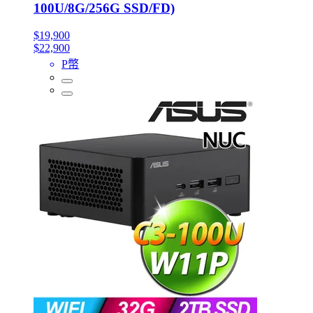
100U/8G/256G SSD/FD)
$19,900
$22,900
P幣