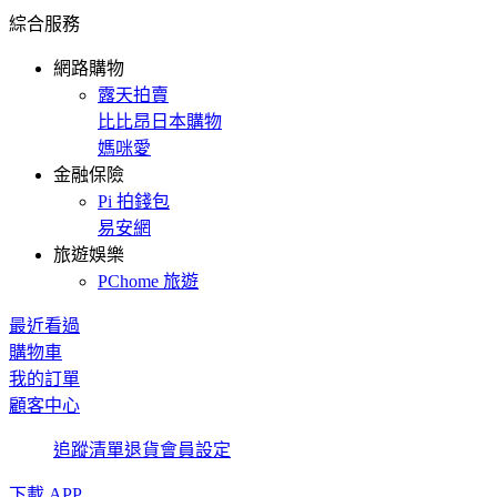
綜合服務
網路購物
露天拍賣
比比昂日本購物
媽咪愛
金融保險
Pi 拍錢包
易安網
旅遊娛樂
PChome 旅遊
最近看過
購物車
我的訂單
顧客中心
追蹤清單
退貨
會員設定
下載 APP