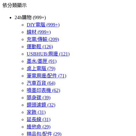
依分類顯示
24h購物 (999+)
DIY電腦
(999+)
線材
(999+)
充電/傳輸
(209)
運動鞋
(126)
USBHUB/周邊
(121)
墨水/墨匣
(91)
桌上電腦
(79)
筆電周邊/配件
(71)
汽車百貨
(64)
噴墨印表機
(62)
隨身碟
(39)
鏡頭濾鏡
(32)
家飾
(31)
延長線
(31)
維他命
(29)
精品包/配件
(29)