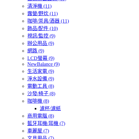
清淨機
(11)
露營/野炊
(11)
咖啡/茶具/酒器
(11)
飾品/配件
(10)
視訊/監控
(9)
辦公用品
(9)
網路
(9)
LCD螢幕
(9)
NewBalance
(9)
生活家電
(9)
淨水設備
(9)
電動工具
(8)
沙發/椅子
(8)
咖啡機
(8)
濾杯/濾紙
商用電腦
(8)
藍牙耳機/耳機
(7)
車麗屋
(7)
文具用品
(7)