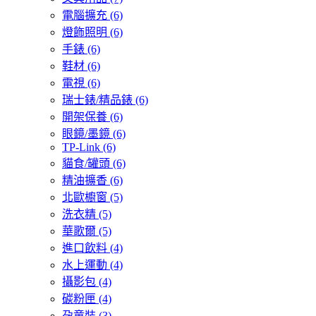
電腦擴充
(6)
燈飾照明
(6)
手錶
(6)
鞋材
(6)
電視
(6)
瑞士錶/精品錶
(6)
開架保養
(6)
眼鏡/墨鏡
(6)
TP-Link
(6)
貓食/罐頭
(6)
精油擴香
(6)
北歐櫥窗
(5)
洗衣精
(5)
華歌爾
(5)
進口飲料
(4)
水上運動
(4)
攝影包
(4)
碳粉匣
(4)
孕童裝
(3)