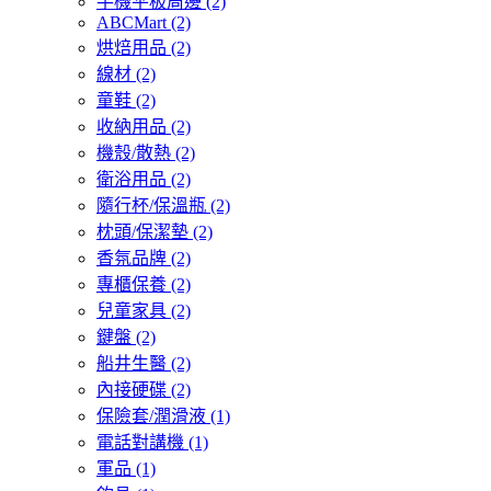
手機平板周邊
(2)
ABCMart
(2)
烘焙用品
(2)
線材
(2)
童鞋
(2)
收納用品
(2)
機殼/散熱
(2)
衛浴用品
(2)
隨行杯/保溫瓶
(2)
枕頭/保潔墊
(2)
香氛品牌
(2)
專櫃保養
(2)
兒童家具
(2)
鍵盤
(2)
船井生醫
(2)
內接硬碟
(2)
保險套/潤滑液
(1)
電話對講機
(1)
軍品
(1)