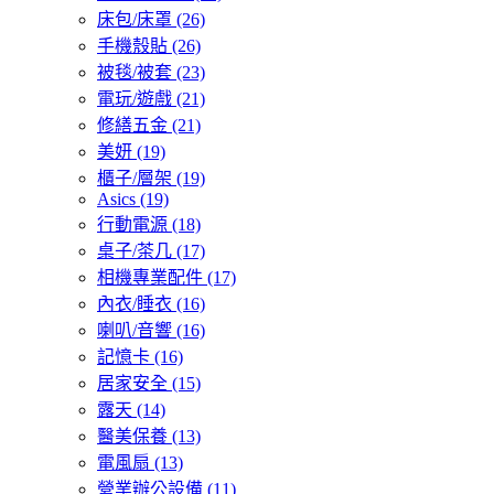
床包/床罩
(26)
手機殼貼
(26)
被毯/被套
(23)
電玩/遊戲
(21)
修繕五金
(21)
美妍
(19)
櫃子/層架
(19)
Asics
(19)
行動電源
(18)
桌子/茶几
(17)
相機專業配件
(17)
內衣/睡衣
(16)
喇叭/音響
(16)
記憶卡
(16)
居家安全
(15)
露天
(14)
醫美保養
(13)
電風扇
(13)
營業辦公設備
(11)