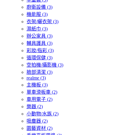
廚衛設備
(3)
機能服
(3)
衣架/曬衣架
(3)
濕紙巾
(3)
辦公家具
(3)
輔具護具
(3)
彩妝/指彩
(3)
循環保健
(3)
空拍機/攝影機
(3)
臉部清潔
(3)
realme
(3)
主機板
(3)
單車滑板車
(2)
車用電子
(2)
樂器
(2)
小動物/水族
(2)
吸塵器
(2)
園藝資材
(2)