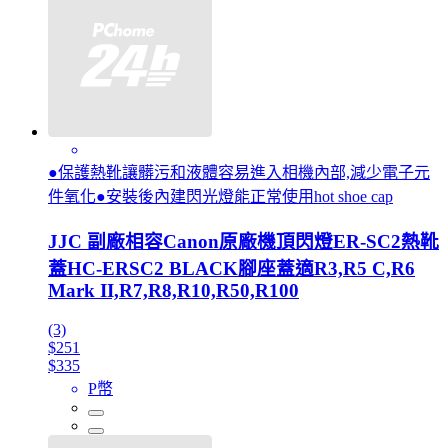
●保護熱靴讓髒污和液體容易進入相機內部,減少電子元
件氧化●安裝後內建閃光燈能正常使用hot shoe cap
JJC 副廠相容Canon原廠機頂閃燈ER-SC2熱靴
蓋HC-ERSC2 BLACK腳座蓋適R3,R5 C,R6
Mark II,R7,R8,R10,R50,R100
(3)
$251
$335
P幣