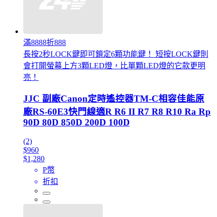
滿8888折888
長按2秒LOCK鍵即可鎖定6顆功能鍵！ 短按LOCK鍵則
會打開螢幕上方3顆LED燈，比單顆LED燈的它款更明
亮！
JJC 副廠Canon定時遙控器TM-C相容佳能原
廠RS-60E3快門線適R R6 II R7 R8 R10 Ra Rp
90D 80D 850D 200D 100D
(2)
$960
$1,280
P幣
折扣