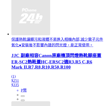
保護熱靴讓髒污和液體不易進入相機內部,減少電子元件
氧化●安裝後不影響內建的閃光燈，能正常使用。
JJC 副廠相容Canon原廠機頂閃燈熱靴腳座蓋
ER-SC2熱靴蓋HC-ERSC2適R3,R5 C,R6
Mark II,R7,R8,R10,R50,R100
(1)
$251
$335
P幣