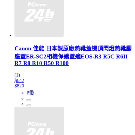
Canon 佳能 日本製原廠熱靴蓋機頂閃燈熱靴腳
座蓋ER-SC2相機保護蓋適EOS-R3 R5C R6II
R7 R8 R10 R50 R100
(1)
$642
$820
P幣