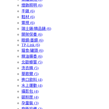
燈飾照明
(6)
手錶
(6)
鞋材
(6)
電視
(6)
瑞士錶/精品錶
(6)
開架保養
(6)
眼鏡/墨鏡
(6)
TP-Link
(6)
貓食/罐頭
(6)
精油擴香
(6)
北歐櫥窗
(5)
洗衣精
(5)
華歌爾
(5)
進口飲料
(4)
水上運動
(4)
攝影包
(4)
碳粉匣
(4)
孕童裝
(3)
廚衛設備
(3)