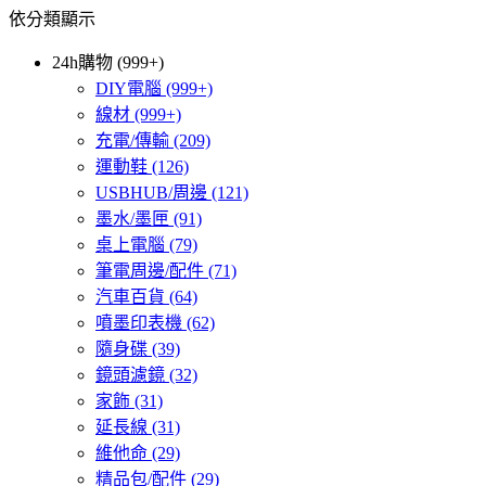
依分類顯示
24h購物 (999+)
DIY電腦
(999+)
線材
(999+)
充電/傳輸
(209)
運動鞋
(126)
USBHUB/周邊
(121)
墨水/墨匣
(91)
桌上電腦
(79)
筆電周邊/配件
(71)
汽車百貨
(64)
噴墨印表機
(62)
隨身碟
(39)
鏡頭濾鏡
(32)
家飾
(31)
延長線
(31)
維他命
(29)
精品包/配件
(29)