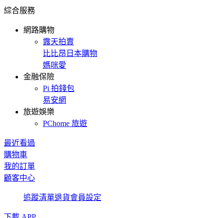
綜合服務
網路購物
露天拍賣
比比昂日本購物
媽咪愛
金融保險
Pi 拍錢包
易安網
旅遊娛樂
PChome 旅遊
最近看過
購物車
我的訂單
顧客中心
追蹤清單
退貨
會員設定
下載 APP