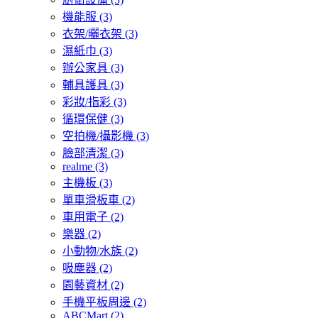
機能服
(3)
衣架/曬衣架
(3)
濕紙巾
(3)
辦公家具
(3)
輔具護具
(3)
彩妝/指彩
(3)
循環保健
(3)
空拍機/攝影機
(3)
臉部清潔
(3)
realme
(3)
主機板
(3)
單車滑板車
(2)
車用電子
(2)
樂器
(2)
小動物/水族
(2)
吸塵器
(2)
園藝資材
(2)
手機平板周邊
(2)
ABCMart
(2)