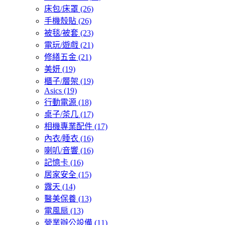
床包/床罩
(26)
手機殼貼
(26)
被毯/被套
(23)
電玩/遊戲
(21)
修繕五金
(21)
美妍
(19)
櫃子/層架
(19)
Asics
(19)
行動電源
(18)
桌子/茶几
(17)
相機專業配件
(17)
內衣/睡衣
(16)
喇叭/音響
(16)
記憶卡
(16)
居家安全
(15)
露天
(14)
醫美保養
(13)
電風扇
(13)
營業辦公設備
(11)