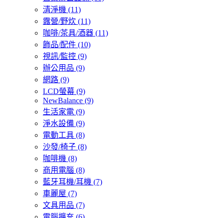
清淨機
(11)
露營/野炊
(11)
咖啡/茶具/酒器
(11)
飾品/配件
(10)
視訊/監控
(9)
辦公用品
(9)
網路
(9)
LCD螢幕
(9)
NewBalance
(9)
生活家電
(9)
淨水設備
(9)
電動工具
(8)
沙發/椅子
(8)
咖啡機
(8)
商用電腦
(8)
藍牙耳機/耳機
(7)
車麗屋
(7)
文具用品
(7)
電腦擴充
(6)