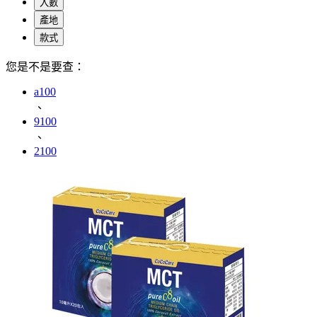
入數
產地
款式
您是不是要查：
a100
、
9100
、
2100