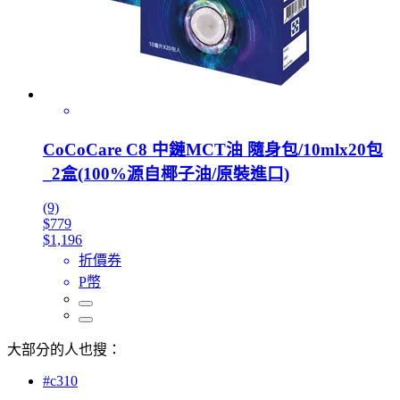
CoCoCare C8 中鏈MCT油 隨身包/10mlx20包
_2盒(100%源自椰子油/原裝進口)
(9)
$779
$1,196
折價券
P幣
大部分的人也搜：
#c310