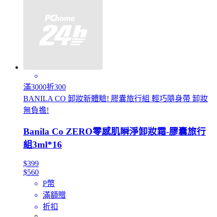
滿3000折300
BANILA CO 卸妝新體驗! 膠囊旅行組 輕巧隨身帶 卸妝
無負擔!
Banila Co ZERO零感肌瞬淨卸妝霜-膠囊旅行
組3ml*16
$399
$560
P幣
滿額贈
折扣