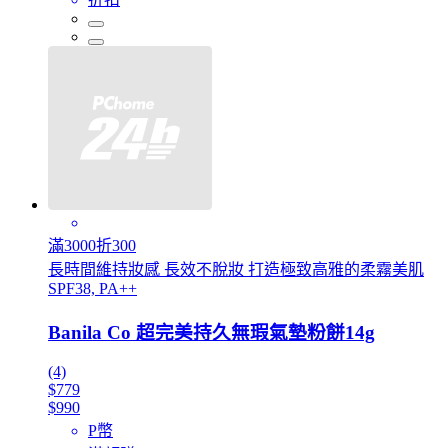
滿3000折300
長時間維持妝感 長效不脫妝 打造極致高雅的柔霧美肌
SPF38, PA++
Banila Co 超完美持久無瑕氣墊粉餅14g
(4)
$779
$990
P幣