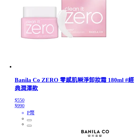
Banila Co ZERO 零感肌瞬淨卸妝霜 180ml #經
典潤澤款
$550
$990
P幣