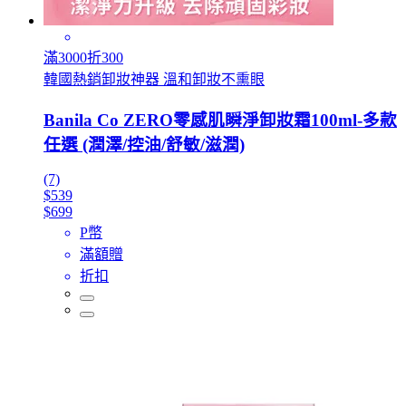
滿3000折300
韓國熱銷卸妝神器 溫和卸妝不熏眼
Banila Co ZERO零感肌瞬淨卸妝霜100ml-多款
任選 (潤澤/控油/舒敏/滋潤)
(7)
$539
$699
P幣
滿額贈
折扣