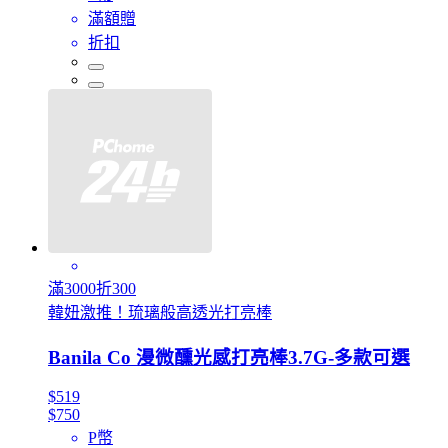
滿額贈
折扣
滿3000折300
韓妞激推！琉璃般高透光打亮棒
Banila Co 漫微醺光感打亮棒3.7G-多款可選
$519
$750
P幣