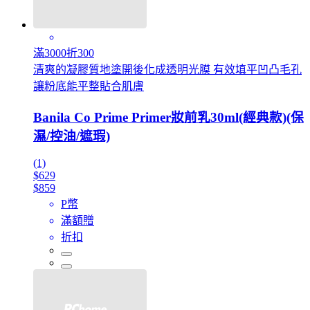
滿3000折300
清爽的凝膠質地塗開後化成透明光膜 有效填平凹凸毛孔
讓粉底能平整貼合肌膚
Banila Co Prime Primer妝前乳30ml(經典款)(保
濕/控油/遮瑕)
(1)
$629
$859
P幣
滿額贈
折扣