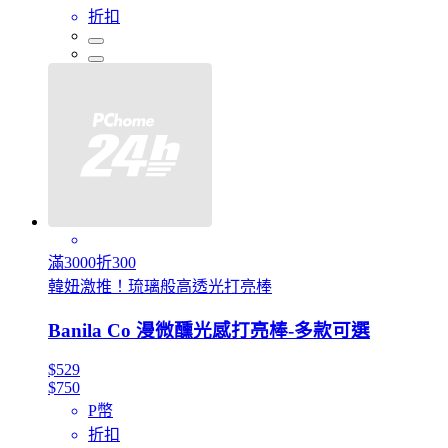
折扣
滿3000折300
韓妞激推！琉璃般高透光打亮棒
Banila Co 漫微醺光感打亮棒-多款可選
$529
$750
P幣
折扣