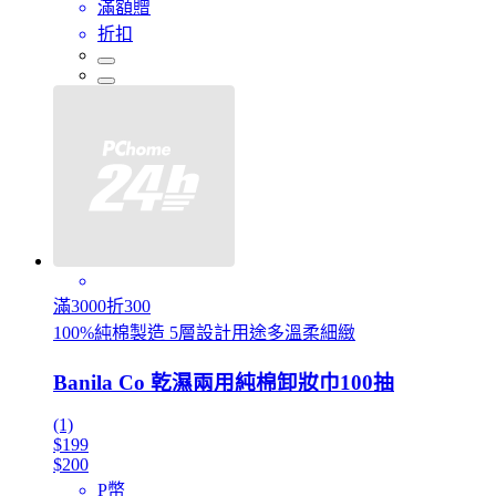
滿額贈
折扣
滿3000折300
100%純棉製造 5層設計用途多溫柔細緻
Banila Co 乾濕兩用純棉卸妝巾100抽
(1)
$199
$200
P幣