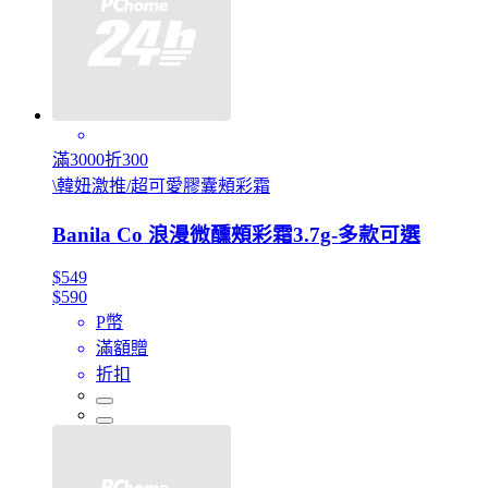
滿3000折300
\韓妞激推/超可愛膠囊頰彩霜
Banila Co 浪漫微醺頰彩霜3.7g-多款可選
$549
$590
P幣
滿額贈
折扣