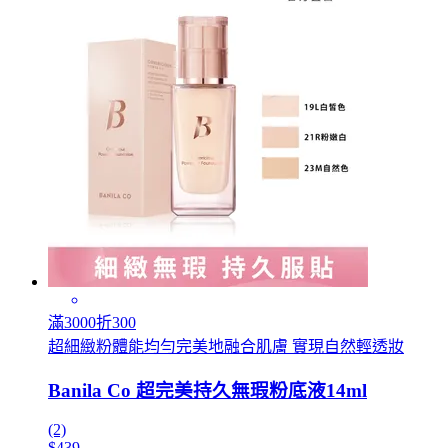
滿3000折300
超細緻粉體能均勻完美地融合肌膚 實現自然輕透妝
Banila Co 超完美持久無瑕粉底液14ml
(2)
$439