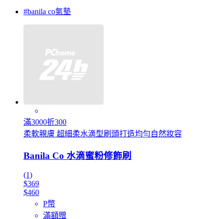
#banila co氣墊
滿3000折300
柔軟親膚 超細柔水滴型刷頭打造均勻自然妝容
Banila Co 水滴蜜粉修飾刷
(1)
$369
$460
P幣
滿額贈