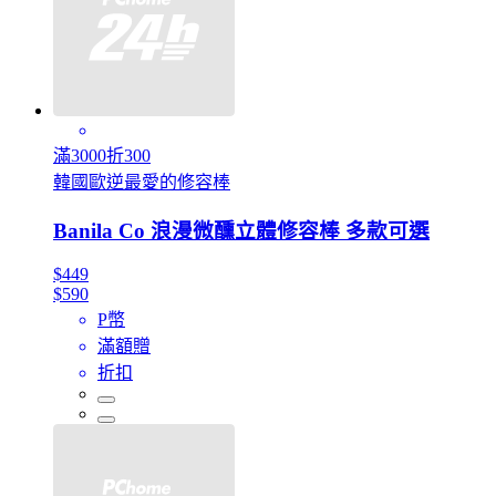
滿3000折300
韓國歐逆最愛的修容棒
Banila Co 浪漫微醺立體修容棒 多款可選
$449
$590
P幣
滿額贈
折扣