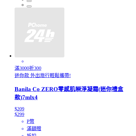
滿3000折300
迷你款 外出旅行輕鬆攜帶!
Banila Co ZERO零感肌瞬淨凝霜(迷你禮盒
款)7mlx4
$209
$299
P幣
滿額贈
折扣