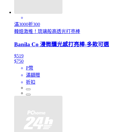
滿3000折300
韓妞激推！琉璃般高透光打亮棒
Banila Co 漫微醺光感打亮棒-多款可選
$519
$750
P幣
滿額贈
折扣