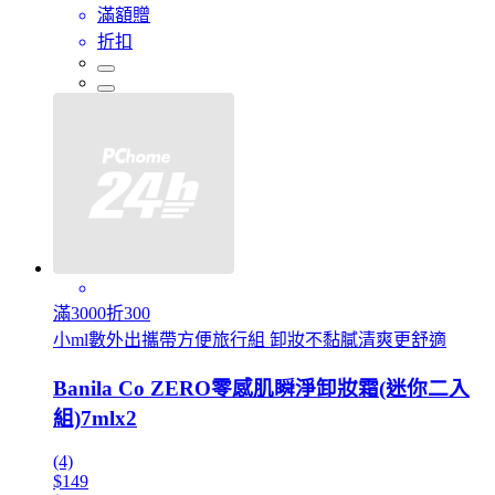
滿額贈
折扣
滿3000折300
小ml數外出攜帶方便旅行組 卸妝不黏膩清爽更舒適
Banila Co ZERO零感肌瞬淨卸妝霜(迷你二入
組)7mlx2
(4)
$149