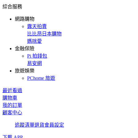
綜合服務
網路購物
露天拍賣
比比昂日本購物
媽咪愛
金融保險
Pi 拍錢包
易安網
旅遊娛樂
PChome 旅遊
最近看過
購物車
我的訂單
顧客中心
追蹤清單
退貨
會員設定
下載 APP