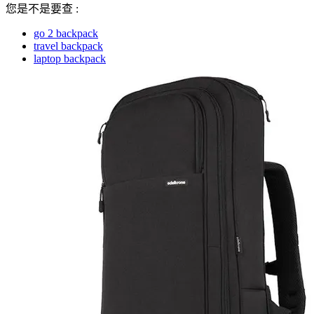
您是不是要查 :
go 2 backpack
travel backpack
laptop backpack