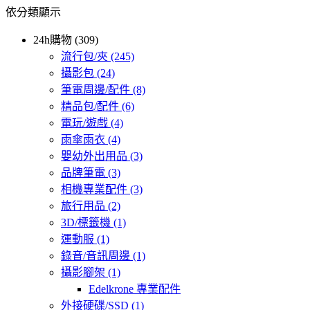
依分類顯示
24h購物 (309)
流行包/夾
(245)
攝影包
(24)
筆電周邊/配件
(8)
精品包/配件
(6)
電玩/遊戲
(4)
雨傘雨衣
(4)
嬰幼外出用品
(3)
品牌筆電
(3)
相機專業配件
(3)
旅行用品
(2)
3D/標籤機
(1)
運動服
(1)
錄音/音訊周邊
(1)
攝影腳架
(1)
Edelkrone 專業配件
外接硬碟/SSD
(1)