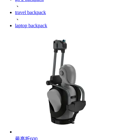
、
travel backpack
、
laptop backpack
最高折600