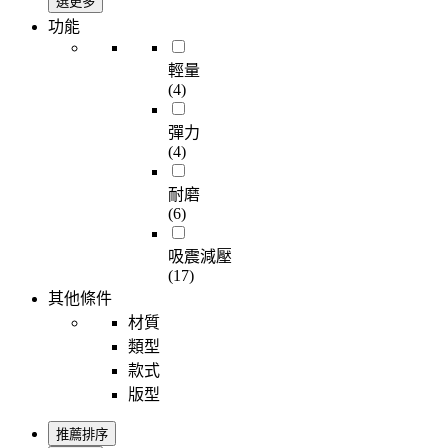
選更多
功能
輕量
(4)
彈力
(4)
耐磨
(6)
吸震減壓
(17)
其他條件
材質
類型
款式
版型
推薦排序