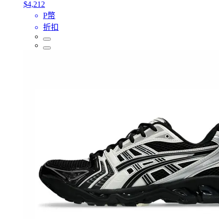
$4,212
P幣
折扣