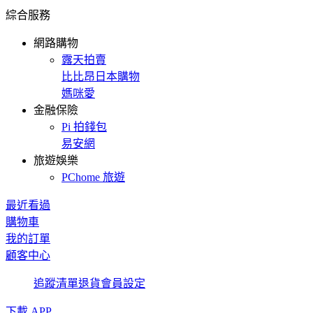
綜合服務
網路購物
露天拍賣
比比昂日本購物
媽咪愛
金融保險
Pi 拍錢包
易安網
旅遊娛樂
PChome 旅遊
最近看過
購物車
我的訂單
顧客中心
追蹤清單
退貨
會員設定
下載 APP