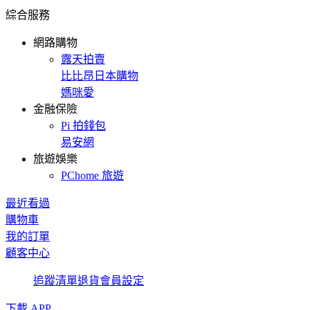
綜合服務
網路購物
露天拍賣
比比昂日本購物
媽咪愛
金融保險
Pi 拍錢包
易安網
旅遊娛樂
PChome 旅遊
最近看過
購物車
我的訂單
顧客中心
追蹤清單
退貨
會員設定
下載 APP