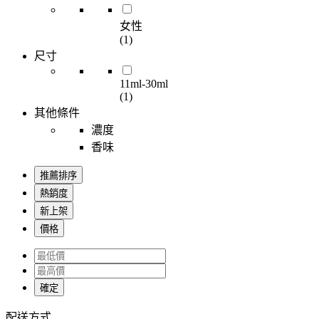
女性
(1)
尺寸
11ml-30ml
(1)
其他條件
濃度
香味
推薦排序
熱銷度
新上架
價格
確定
配送方式