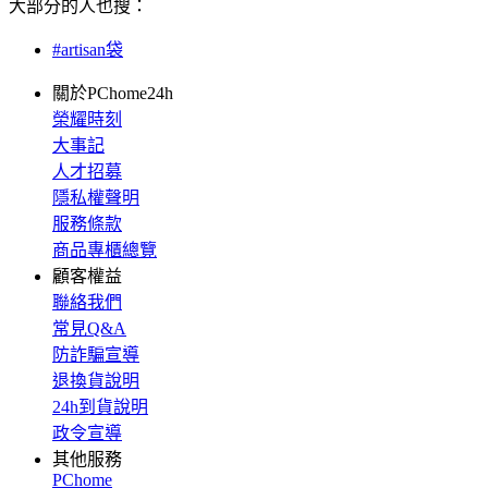
大部分的人也搜：
#artisan袋
關於PChome24h
榮耀時刻
大事記
人才招募
隱私權聲明
服務條款
商品專櫃總覽
顧客權益
聯絡我們
常見Q&A
防詐騙宣導
退換貨說明
24h到貨說明
政令宣導
其他服務
PChome