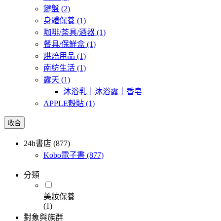
鍵盤
(2)
身體保養
(1)
咖啡/茶具/酒器
(1)
餐具/保鮮盒
(1)
烘焙用品
(1)
南紡生活
(1)
露天
(1)
沐浴乳｜沐浴露｜香皂
APPLE殼貼
(1)
收合
24h書店 (877)
Kobo電子書
(877)
分類
美妝保養
(1)
對象與族群