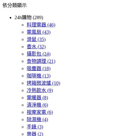
依分類顯示
24h購物 (289)
料理電器
(46)
電風扇
(43)
滑鼠
(35)
香水
(32)
攝影包
(24)
食物調理
(21)
吸塵器
(18)
咖啡機
(13)
烤箱微波爐
(10)
冷熱飲水
(9)
電暖器
(8)
清淨機
(6)
按摩家電
(6)
除濕機
(4)
手錶
(3)
樂器
(2)