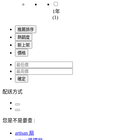
1年
(1)
推薦排序
熱銷度
新上架
價格
確定
配送方式
您是不是要查 :
artisan 扇