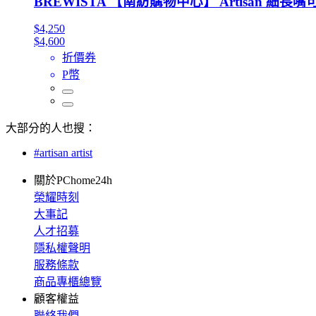
BREWISTA 【南紡購物中心】 Artisan 細長
$4,250
$4,600
折價券
P幣
大部分的人也搜：
#artisan artist
關於PChome24h
榮耀時刻
大事記
人才招募
隱私權聲明
服務條款
商品專櫃總覽
顧客權益
聯絡我們