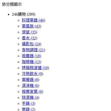
依分類顯示
24h購物 (289)
料理電器
(46)
電風扇
(43)
滑鼠
(35)
香水
(32)
攝影包
(24)
食物調理
(21)
吸塵器
(18)
咖啡機
(13)
烤箱微波爐
(10)
冷熱飲水
(9)
電暖器
(8)
清淨機
(6)
按摩家電
(6)
除濕機
(4)
手錶
(3)
樂器
(2)