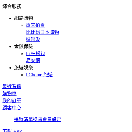
綜合服務
網路購物
露天拍賣
比比昂日本購物
媽咪愛
金融保險
Pi 拍錢包
易安網
旅遊娛樂
PChome 旅遊
最近看過
購物車
我的訂單
顧客中心
追蹤清單
退貨
會員設定
下載 APP