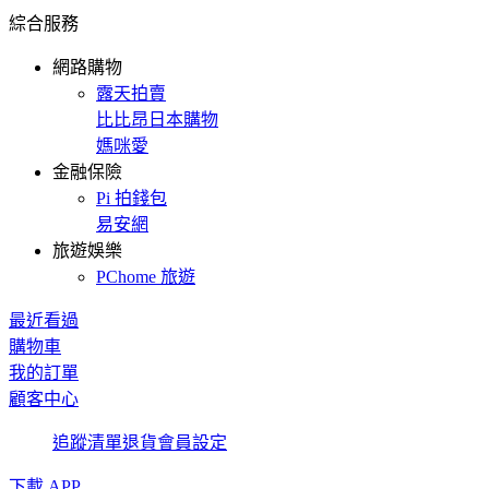
綜合服務
網路購物
露天拍賣
比比昂日本購物
媽咪愛
金融保險
Pi 拍錢包
易安網
旅遊娛樂
PChome 旅遊
最近看過
購物車
我的訂單
顧客中心
追蹤清單
退貨
會員設定
下載 APP