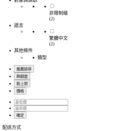
對象與族群
非限制級
(2)
語言
繁體中文
(2)
其他條件
類型
推薦排序
熱銷度
新上架
價格
確定
配送方式