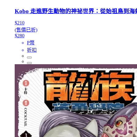
Kobo 走進野生動物的神祕世界：從始祖鳥到
$210
(售價已折)
$280
P幣
折扣