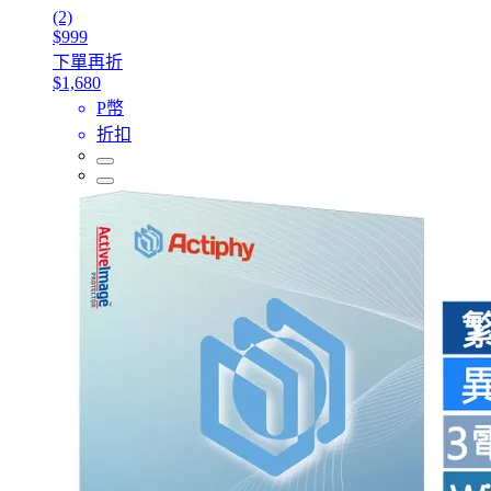
(2)
$999
下單再折
$1,680
P幣
折扣