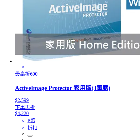
最高折600
ActiveImage Protector 家用版(3電腦)
$2,599
下單再折
$4,220
P幣
折扣