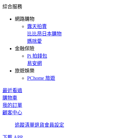
綜合服務
網路購物
露天拍賣
比比昂日本購物
媽咪愛
金融保險
Pi 拍錢包
易安網
旅遊娛樂
PChome 旅遊
最近看過
購物車
我的訂單
顧客中心
追蹤清單
退貨
會員設定
下載 APP