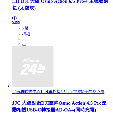
HH DJI 大疆 Osmo Action 6/5 Pro/4 主機收納
包 (太空灰)
(1)
$299
P幣
折扣
【南紡購物中心】可再外接3.5mm TRS端子的麥克風
JJC 大疆副廠DJI靈眸Osmo Action 4.5 Pro運
動相機USB-C轉接器AD-OA4(同時充電)