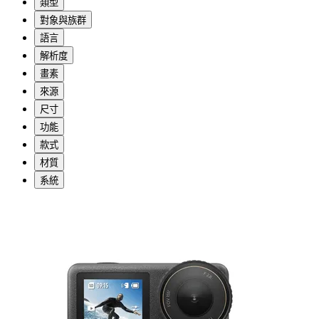
類型
對象與族群
語言
解析度
畫素
來源
尺寸
功能
款式
材質
系統