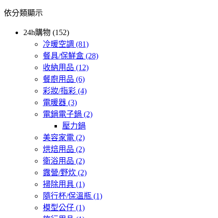
依分類顯示
24h購物 (152)
冷暖空調
(81)
餐具/保鮮盒
(28)
收納用品
(12)
餐廚用品
(6)
彩妝/指彩
(4)
電暖器
(3)
電鍋電子鍋
(2)
壓力鍋
美容家電
(2)
烘焙用品
(2)
衛浴用品
(2)
露營/野炊
(2)
掃除用具
(1)
隨行杯/保溫瓶
(1)
模型公仔
(1)