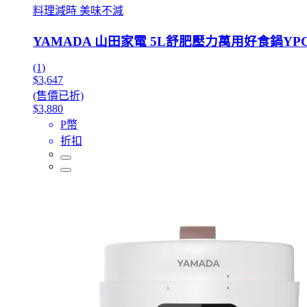
料理減時 美味不減
YAMADA 山田家電 5L舒肥壓力萬用好食鍋YPC-
(1)
$3,647
(售價已折)
$3,880
P幣
折扣