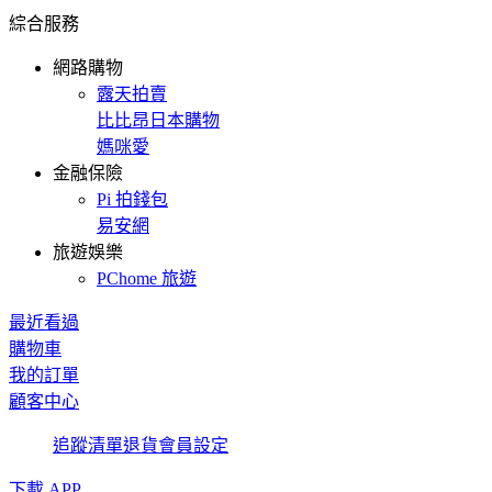
綜合服務
網路購物
露天拍賣
比比昂日本購物
媽咪愛
金融保險
Pi 拍錢包
易安網
旅遊娛樂
PChome 旅遊
最近看過
購物車
我的訂單
顧客中心
追蹤清單
退貨
會員設定
下載 APP