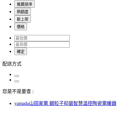
推薦排序
熱銷度
新上架
價格
確定
配送方式
您是不是要查 :
yamada山田家電 銀粒子抑菌智慧温控陶瓷電暖器