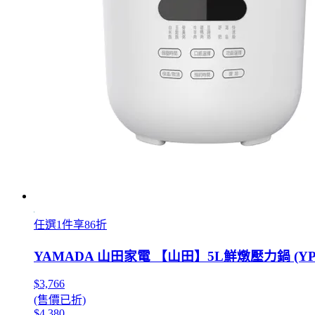
任選1件享86折
YAMADA 山田家電 【山田】5L鮮燉壓力鍋 (YPC-
$3,766
(售價已折)
$4,380