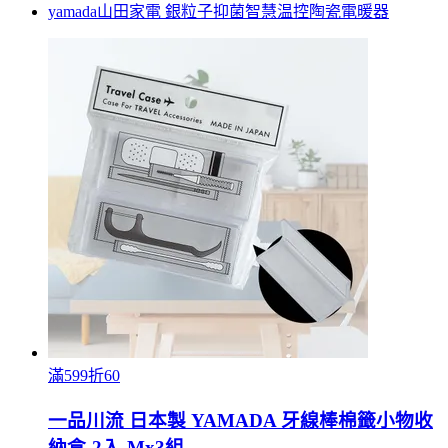
yamada山田家電 銀粒子抑菌智慧温控陶瓷電暖器
滿599折60
一品川流 日本製 YAMADA 牙線棒棉籤小物收
納盒-2入-Mx3組