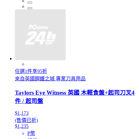
任選1件享95折
來自英國鋼鐵之城 專業刀具用品
Taylors Eye Witness 英國 木輕食盤+起司刀叉4
件 / 起司盤
$1,173
(售價已折)
$1,235
P幣