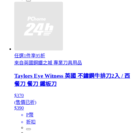
任選1件享95折
來自英國鋼鐵之城 專業刀具用品
Taylors Eye Witness 英國 不鏽鋼牛排刀2入 / 西
餐刀 餐刀 鐵板刀
$370
(售價已折)
$390
P幣
折扣