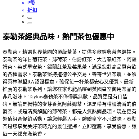
P幣
折扣
泰勒茶經典品味，熱門茶包優惠中
泰勒茶，精選世界茶園的頂級茶葉，提供多款經典茶包選擇。
泰勒茶的洋甘菊花茶、薄荷茶、伯爵紅茶、大吉嶺紅茶、阿薩
姆茶、英式早安茶、錫蘭紅茶及莓果茶，滿足您對高品質茶飲
的各種需求。泰勒茶堅持道德公平交易，善待世界茶農，並獲
得雨林聯盟RA認證標章，確保每一杯茶都安心又優質。最新
推薦的泰勒茶系列，讓您在家也能品嚐到英國皇室御用茶品的
非凡滋味。 Taylors泰勒茶不僅得獎無數，品質更是有口皆
碑。無論是獨特的麥芽香氣阿薩姆茶，還是帶有柑橘清香的伯
爵茶，或是清爽解膩的薄荷茶，都是人氣熱銷品項。現在更有
超值組合促銷活動，讓您輕鬆入手。體驗皇室不凡滋味，泰勒
茶是您享受美好茶時光的最佳選擇。立即選購，享受優惠，讓
每一天都充滿茶香。