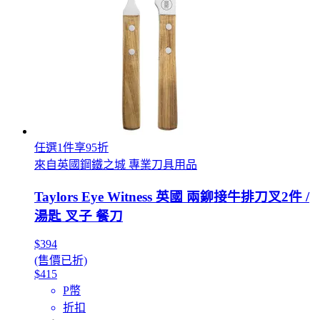
任選1件享95折
來自英國鋼鐵之城 專業刀具用品
Taylors Eye Witness 英國 兩鉚接牛排刀叉2件 /
湯匙 叉子 餐刀
$394
(售價已折)
$415
P幣
折扣