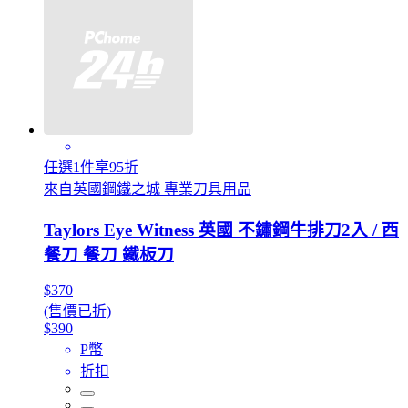
任選1件享95折
來自英國鋼鐵之城 專業刀具用品
Taylors Eye Witness 英國 不鏽鋼牛排刀2入 / 西
餐刀 餐刀 鐵板刀
$370
(售價已折)
$390
P幣
折扣