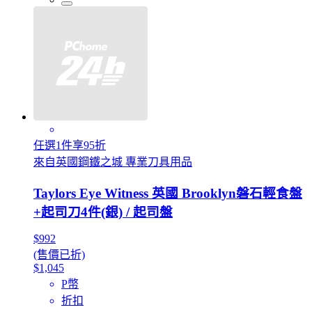
任選1件享95折
來自英國鋼鐵之城 專業刀具用品
Taylors Eye Witness 英國 Brooklyn磐石輕食盤
+起司刀4件(銀) / 起司盤
$992
(售價已折)
$1,045
P幣
折扣