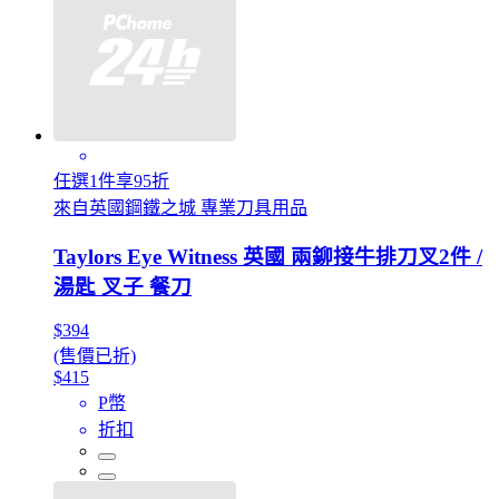
任選1件享95折
來自英國鋼鐵之城 專業刀具用品
Taylors Eye Witness 英國 兩鉚接牛排刀叉2件 /
湯匙 叉子 餐刀
$394
(售價已折)
$415
P幣
折扣