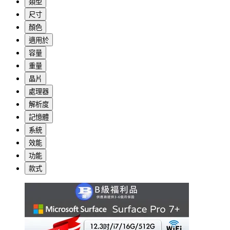
類型
尺寸
顏色
適用於
容量
重量
晶片
處理器
解析度
記憶體
系統
效能
功能
款式