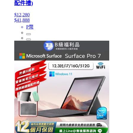
配件禮)
$12,280
$41,888
P幣