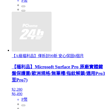
P幣
【A級福利品】僅拆封99新 安心保固6個月
【福利品】Microsoft Surface Pro 原廠實體鍵
盤保護蓋(歐洲規格/無筆槽/指紋解鎖/適用Pro3
至Pro7)
$2,280
$6,490
P幣