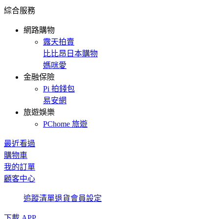
綜合服務
網路購物
露天拍賣
比比昂日本購物
媽咪愛
金融保險
Pi 拍錢包
易安網
旅遊娛樂
PChome 旅遊
最近看過
購物車
我的訂單
顧客中心
追蹤清單
退貨
會員設定
下載 APP