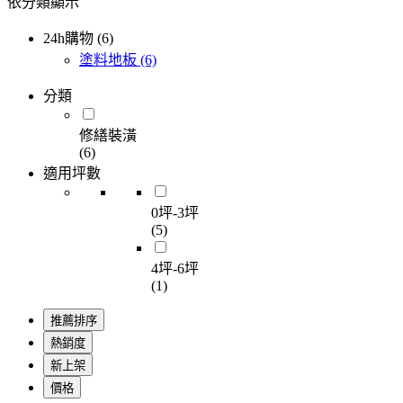
依分類顯示
24h購物 (6)
塗料地板
(6)
分類
修繕裝潢
(6)
適用坪數
0坪-3坪
(5)
4坪-6坪
(1)
推薦排序
熱銷度
新上架
價格