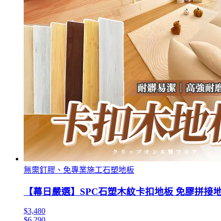
無需釘膠、免專業施工石塑地板
【幕日嚴選】SPC石塑木紋卡扣地板 免膠拼接地板 防火
$3,480
$6,290