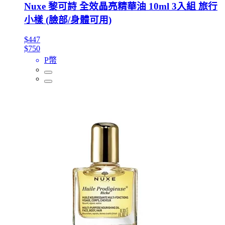
Nuxe 黎可詩 全效晶亮精華油 10ml 3入組 旅行
小樣 (臉部/身體可用)
$447
$750
P幣