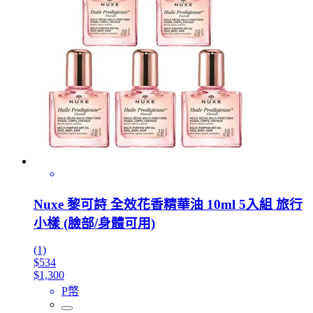
Nuxe 黎可詩 全效花香精華油 10ml 5入組 旅行
小樣 (臉部/身體可用)
(1)
$534
$1,300
P幣