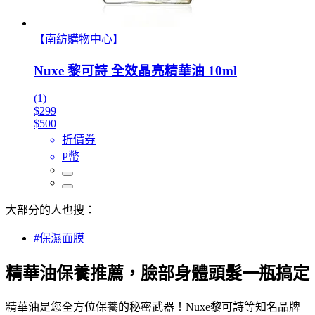
【南紡購物中心】
Nuxe 黎可詩 全效晶亮精華油 10ml
(1)
$299
$500
折價券
P幣
大部分的人也搜：
#保濕面膜
精華油保養推薦，臉部身體頭髮一瓶搞定
精華油是您全方位保養的秘密武器！Nuxe黎可詩等知名品牌