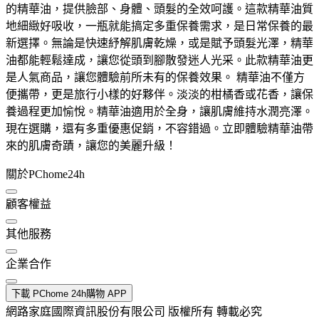
的精華油，提供臉部、身體、頭髮的全效呵護。這款精華油質
地細緻好吸收，一瓶就能搞定多重保養需求，是日常保養的最
新選擇。無論是快速紓解肌膚乾燥，或是賦予頭髮光澤，精華
油都能輕鬆達成，讓您從頭到腳散發迷人光采。此款精華油更
是人氣商品，讓您體驗前所未有的保養效果。 精華油不僅方
便攜帶，更是旅行小樣的好夥伴。淡淡的柑橘香或花香，讓保
養過程更加愉悅。精華油適用於全身，讓肌膚維持水潤亮澤。
現在選購，還有多重優惠促銷，不容錯過。立即體驗精華油帶
來的肌膚奇蹟，讓您的美麗升級！
關於PChome24h
顧客權益
其他服務
企業合作
下載 PChome 24h購物 APP
網路家庭國際資訊股份有限公司 版權所有 轉載必究