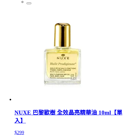
NUXE 巴黎歐樹 全效晶亮精華油 10ml【單
入】
$299