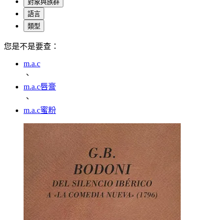
對象與族群
語言
類型
您是不是要查：
m.a.c
、
m.a.c唇膏
、
m.a.c蜜粉