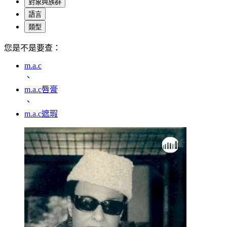
對象與族群
語言
類型
您是不是要查：
m.a.c
、
m.a.c唇膏
、
m.a.c遮瑕