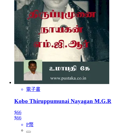
電子書
Kobo Thiruppumunai Nayagan M.G.R
$66
$66
P幣