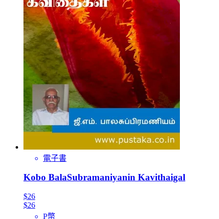
電子書
Kobo BalaSubramaniyanin Kavithaigal
$26
$26
P幣