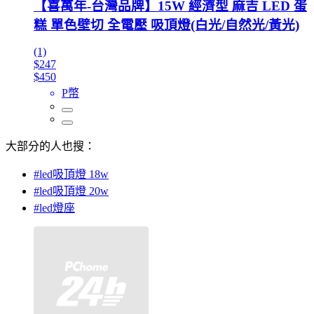
【喜萬年-台灣品牌】15W 經濟型 麻吉 LED 蛋
糕 單色壁切 全電壓 吸頂燈(白光/自然光/黃光)
(1)
$247
$450
P幣
大部分的人也搜：
#led吸頂燈 18w
#led吸頂燈 20w
#led燈座