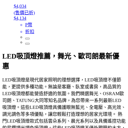
$4,034
(售價已折)
$4,134
P幣
折扣
LED吸頂燈推薦，舞光、歐司朗最新優
惠
LED吸頂燈是現代居家照明的理想選擇，LED吸頂燈不僅節
能，更提供多種功能。無論是客廳、臥室或書房，高品質的
LED吸頂燈都能營造舒適的氛圍。我們精選舞光、OSRAM歐
司朗、TATUNG大同等知名品牌，為您帶來一系列最新LED
吸頂燈。這些LED吸頂燈具備護眼無藍光、全電壓、高光效、
調光調色等多項優點，讓您輕鬆打造理想的居家光環境。 熱
門LED吸頂燈款式包括雲朵系列、晨光系列以及具備遙控功能
的星鑽調光調色吸頂燈。這些LED吸頂燈不僅外觀簡約大方，