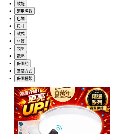
效能
適用坪數
色調
尺寸
款式
材質
類型
電壓
保固期
安裝方式
保固種類