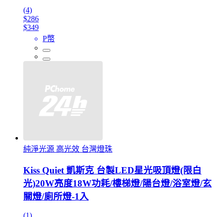
(4)
$286
$349
P幣
純淨光源 高光效 台灣燈珠
Kiss Quiet 凱斯克 台製LED星光吸頂燈(限白
光)20W亮度18W功耗/樓梯燈/陽台燈/浴室燈/玄
關燈/廁所燈-1入
(1)