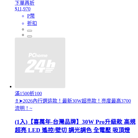
下單再折
$11,970
P幣
折扣
滿1500折100
⇯➤2026內行選這款！最新30W超亮款！亮度最高3700
流明！~
(1入)【喜萬年-台灣品牌】30W Pro升級款 高規
超亮 LED 遙控/壁切 調光調色 全電壓 吸頂燈