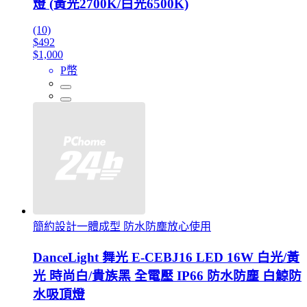
燈 (黃光2700K/白光6500K)
(10)
$492
$1,000
P幣
簡約設計一體成型 防水防塵放心使用
DanceLight 舞光 E-CEBJ16 LED 16W 白光/黃
光 時尚白/貴族黑 全電壓 IP66 防水防塵 白鯨防
水吸頂燈