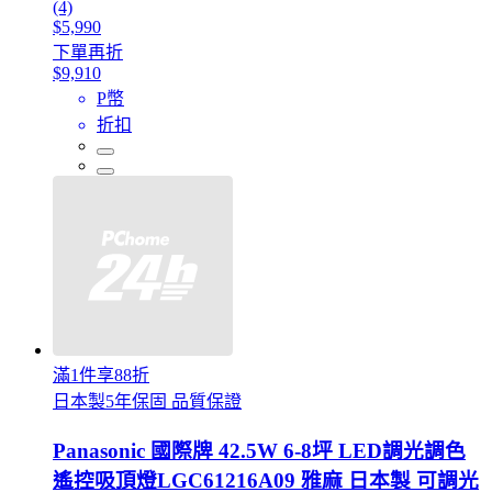
(4)
$5,990
下單再折
$9,910
P幣
折扣
滿1件享88折
日本製5年保固 品質保證
Panasonic 國際牌 42.5W 6-8坪 LED調光調色
遙控吸頂燈LGC61216A09 雅麻 日本製 可調光