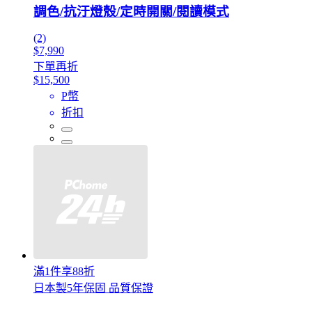
調色/抗汙燈殼/定時開關/閱讀模式
(2)
$7,990
下單再折
$15,500
P幣
折扣
滿1件享88折
日本製5年保固 品質保證