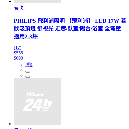
若欣
PHILIPS 飛利浦照明 【飛利浦】 LED 17W 若
欣吸頂燈 舒視光 走廊/臥室/陽台/浴室 全電壓
適用2-3坪
(17)
$555
$690
P幣