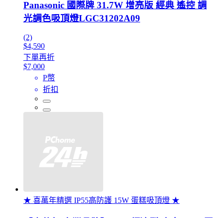
Panasonic 國際牌 31.7W 增亮版 經典 遙控 調
光調色吸頂燈LGC31202A09
(2)
$4,590
下單再折
$7,000
P幣
折扣
★ 喜萬年精選 IP55高防護 15W 蛋糕吸頂燈 ★