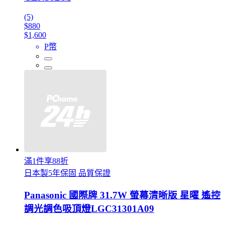
(5)
$880
$1,600
P幣
滿1件享88折
日本製5年保固 品質保證
Panasonic 國際牌 31.7W 螢幕清晰版 星曜 遙控
調光調色吸頂燈LGC31301A09