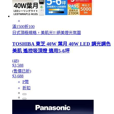
滿1500折100
日式頂極規格，美肌光!! 絕美燈光氛圍
TOSHIBA 東芝 40W 葉月 40W LED 調光調色
美肌 遙控吸頂燈 適用5-6坪
(48)
$3,588
(售價已折)
$3,688
P幣
折扣