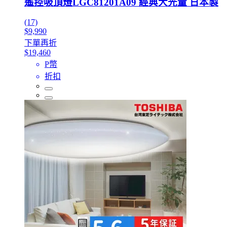
遙控吸頂燈LGC81201A09 經典大光量 日本製
(17)
$9,990
下單再折
$19,460
P幣
折扣