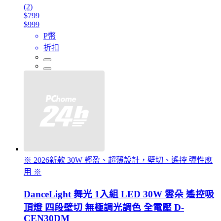
(2)
$799
$999
P幣
折扣
※ 2026新款 30W 輕盈、超薄設計，壁切、遙控 彈性應
用 ※
DanceLight 舞光 1入組 LED 30W 雲朵 遙控吸
頂燈 四段壁切 無極調光調色 全電壓 D-
CEN30DM