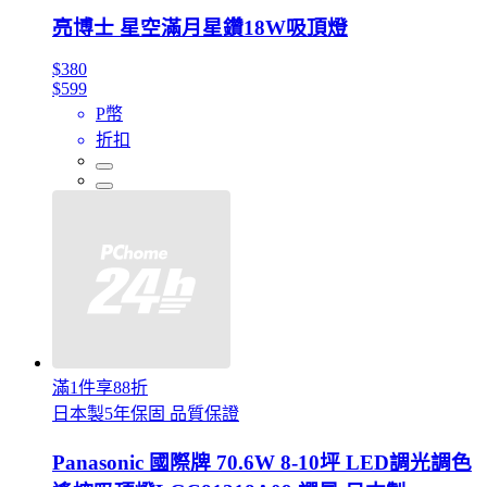
亮博士 星空滿月星鑽18W吸頂燈
$380
$599
P幣
折扣
滿1件享88折
日本製5年保固 品質保證
Panasonic 國際牌 70.6W 8-10坪 LED調光調色