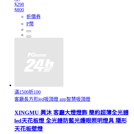
$298
$800
折價券
P幣
滿1500折100
客廳長方形led吸頂燈 app智慧吸頂燈
XINGMU 興沐 客廳大燈燈飾 簡約超薄全光譜
led天花板燈 全光譜防藍光護眼照明燈具 隱形
天花板壁燈