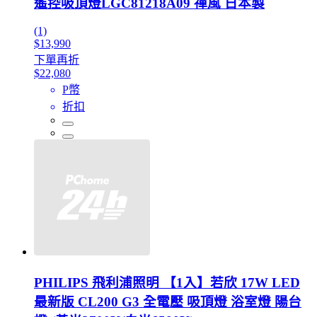
遙控吸頂燈LGC81218A09 禪風 日本製
(1)
$13,990
下單再折
$22,080
P幣
折扣
PHILIPS 飛利浦照明 【1入】若欣 17W LED
最新版 CL200 G3 全電壓 吸頂燈 浴室燈 陽台