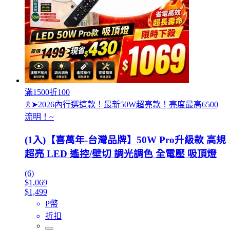
滿1500折100
⇯➤2026內行選這款！最新50W超亮款！亮度最高6500
流明！~
(1入)【喜萬年-台灣品牌】50W Pro升級款 高規
超亮 LED 遙控/壁切 調光調色 全電壓 吸頂燈
(6)
$1,069
$1,499
P幣
折扣