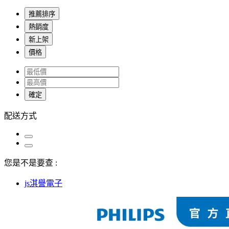
推薦排序
熱銷度
新上架
價格
確定
配送方式
您是不是要查 :
js淇譽電子