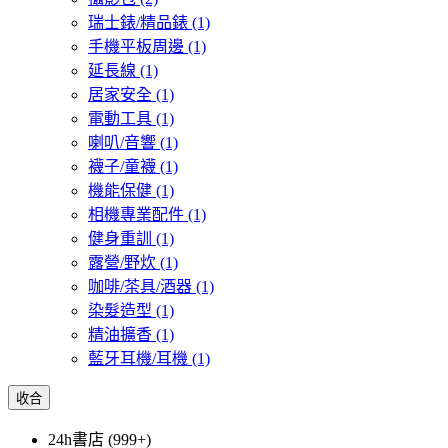
瑞士錶/精品錶
(1)
手機平板周邊
(1)
延長線
(1)
居家安全
(1)
電動工具
(1)
喇叭/音響
(1)
襪子/童襪
(1)
機能保健
(1)
相機專業配件
(1)
健身重訓
(1)
露營/野炊
(1)
咖啡/茶具/酒器
(1)
染髮造型
(1)
精油擴香
(1)
藍牙耳機/耳機
(1)
收合
24h書店 (999+)