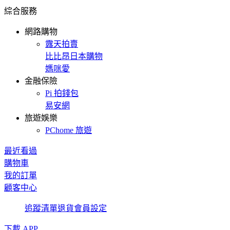
綜合服務
網路購物
露天拍賣
比比昂日本購物
媽咪愛
金融保險
Pi 拍錢包
易安網
旅遊娛樂
PChome 旅遊
最近看過
購物車
我的訂單
顧客中心
追蹤清單
退貨
會員設定
下載 APP