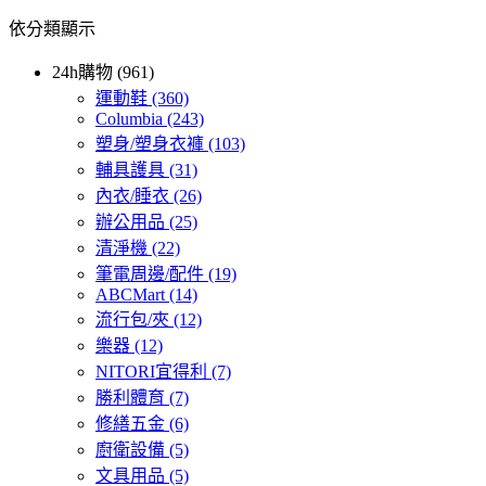
依分類顯示
24h購物 (961)
運動鞋
(360)
Columbia
(243)
塑身/塑身衣褲
(103)
輔具護具
(31)
內衣/睡衣
(26)
辦公用品
(25)
清淨機
(22)
筆電周邊/配件
(19)
ABCMart
(14)
流行包/夾
(12)
樂器
(12)
NITORI宜得利
(7)
勝利體育
(7)
修繕五金
(6)
廚衛設備
(5)
文具用品
(5)