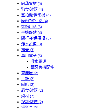
園藝資材
(5)
狗食/罐頭
(4)
空拍機/攝影機
(4)
hoi!好好生活
(4)
烘焙用品
(3)
手機殼貼
(3)
隨行杯/保溫瓶
(3)
淨水設備
(3)
露天
(3)
車用電子
(3)
救車電源
藍牙免持配件
車麗屋
(2)
手錶
(2)
喇叭
(2)
貓食/罐頭
(2)
線材
(2)
視訊/監控
(2)
攝影包
(2)