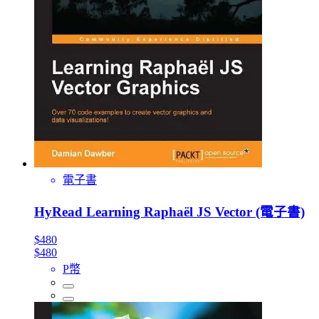
電子書
HyRead Learning Raphaël JS Vector (電子書)
$480
$480
P幣