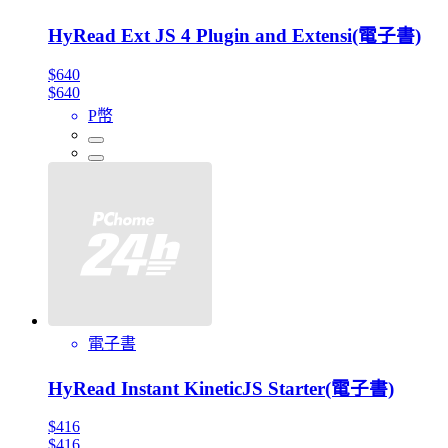
HyRead Ext JS 4 Plugin and Extensi(電子書)
$640
$640
P幣
電子書
HyRead Instant KineticJS Starter(電子書)
$416
$416