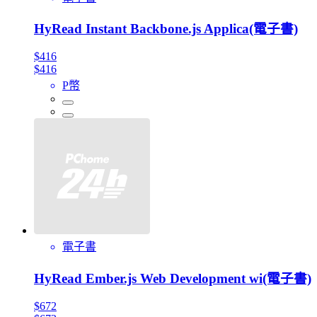
HyRead Instant Backbone.js Applica(電子書)
$416
$416
P幣
電子書
HyRead Ember.js Web Development wi(電子書)
$672