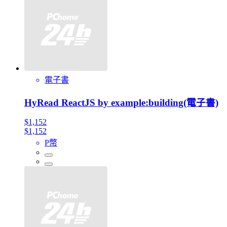
電子書
HyRead ReactJS by example:building(電子書)
$1,152
$1,152
P幣