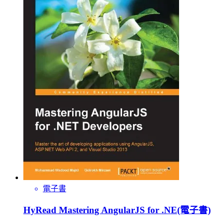
電子書
HyRead Mastering AngularJS for .NE(電子書)