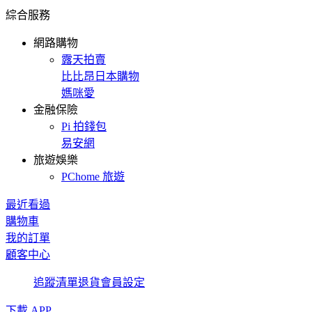
綜合服務
網路購物
露天拍賣
比比昂日本購物
媽咪愛
金融保險
Pi 拍錢包
易安網
旅遊娛樂
PChome 旅遊
最近看過
購物車
我的訂單
顧客中心
追蹤清單
退貨
會員設定
下載 APP