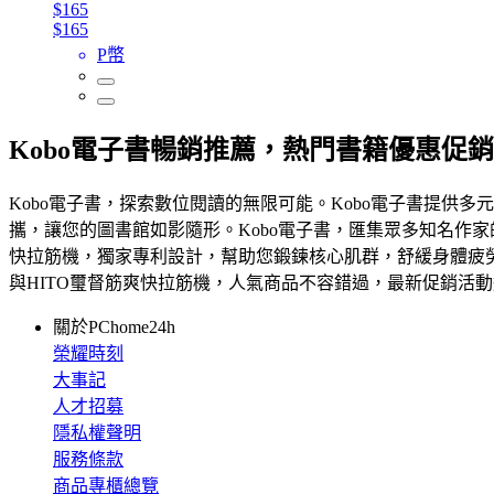
$165
$165
P幣
Kobo電子書暢銷推薦，熱門書籍優惠促銷
Kobo電子書，探索數位閱讀的無限可能。Kobo電子書提供
攜，讓您的圖書館如影隨形。Kobo電子書，匯集眾多知名作家的
快拉筋機，獨家專利設計，幫助您鍛鍊核心肌群，舒緩身體疲勞
與HITO璽督筋爽快拉筋機，人氣商品不容錯過，最新促銷活
關於PChome24h
榮耀時刻
大事記
人才招募
隱私權聲明
服務條款
商品專櫃總覽