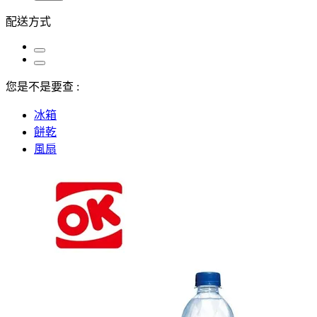
配送方式
您是不是要查 :
冰箱
餅乾
風扇