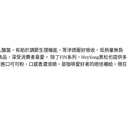
植物乳酸菌，有助於調節生理機能，等滲透壓好吸收，低熱量無負
，深受消費者喜愛。 除了FIN系列，HeySong黑松也提供多
荷蘭進口可可粉，口感香濃滑順，是咖啡愛好者的絕佳補給。現在