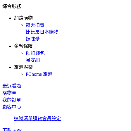
綜合服務
網路購物
露天拍賣
比比昂日本購物
媽咪愛
金融保險
Pi 拍錢包
易安網
旅遊娛樂
PChome 旅遊
最近看過
購物車
我的訂單
顧客中心
追蹤清單
退貨
會員設定
下載 APP