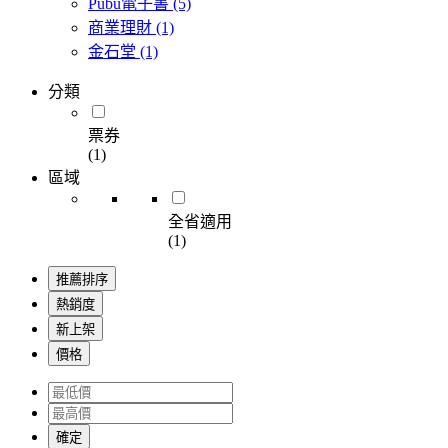
Pubu電子書
(5)
商業理財
(1)
金石堂
(1)
分類
票券
(1)
區域
全省適用
(1)
推薦排序
熱銷度
新上架
價格
確定