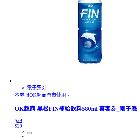
電子票券
本券限OK超商門市使用。
OK超商 黑松FIN補給飲料580ml 喜客券_電子
$29
$29