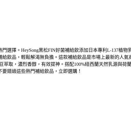
選擇。HeySong黑松FIN好菌補給飲添加日本專利L-137
理想補給飲品，輕鬆解渴無負擔。這款補給飲品是市場上最新的人氣商品
原豆萃取，濃烈香醇，有效提神。搭配100%紐西蘭天然乳源與
不要錯過這些熱門補給飲品，立即選購！