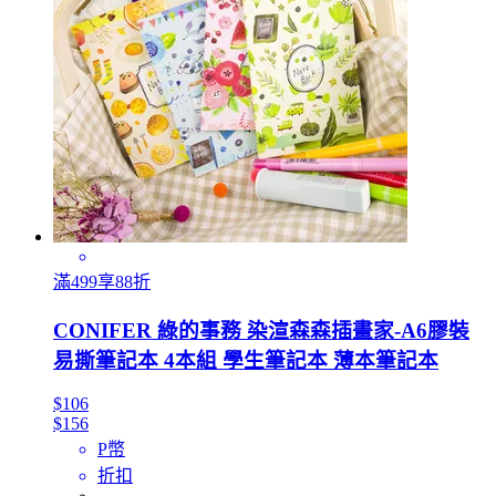
滿499享88折
CONIFER 綠的事務 染渲森森插畫家-A6膠裝
易撕筆記本 4本組 學生筆記本 薄本筆記本
$106
$156
P幣
折扣