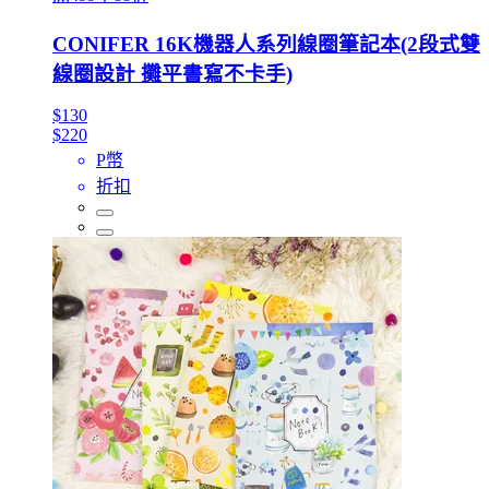
CONIFER 16K機器人系列線圈筆記本(2段式雙
線圈設計 攤平書寫不卡手)
$130
$220
P幣
折扣