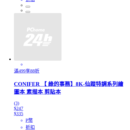
滿499享88折
CONIFER 【 綠的事務】8K-仙蹤特調系列繪
圖本 素描本 剪貼本
(3)
$247
$335
P幣
折扣