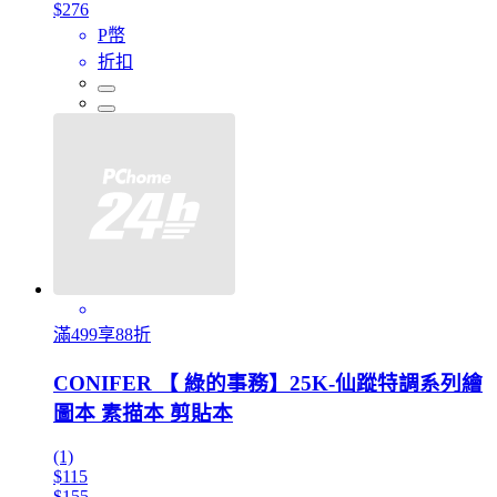
$276
P幣
折扣
滿499享88折
CONIFER 【 綠的事務】25K-仙蹤特調系列繪
圖本 素描本 剪貼本
(1)
$115
$155