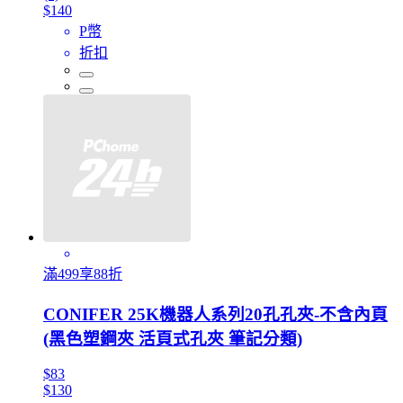
$140
P幣
折扣
滿499享88折
CONIFER 25K機器人系列20孔孔夾-不含內頁
(黑色塑鋼夾 活頁式孔夾 筆記分類)
$83
$130