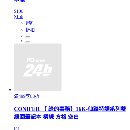
$106
$156
P幣
折扣
滿499享88折
CONIFER 【 綠的事務】16K-仙蹤特調系列雙
線圈筆記本 橫線 方格 空白
(4)