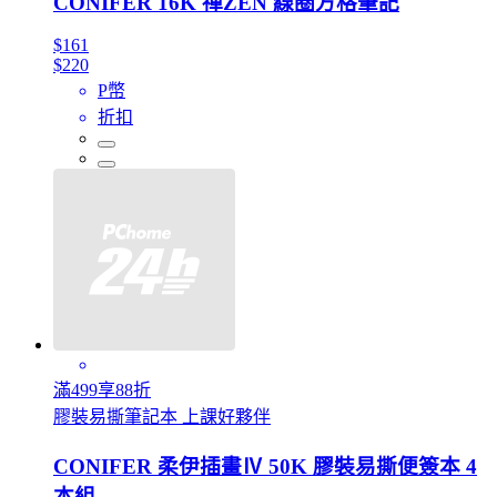
CONIFER 16K 禪ZEN 線圈方格筆記
$161
$220
P幣
折扣
滿499享88折
膠裝易撕筆記本 上課好夥伴
CONIFER 柔伊插畫Ⅳ 50K 膠裝易撕便簽本 4
本組