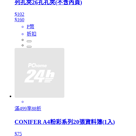
列孔夾26孔孔夾(不含內頁)
$102
$160
P幣
折扣
滿499享88折
CONIFER A4粉彩系列20張資料簿(1入)
$75