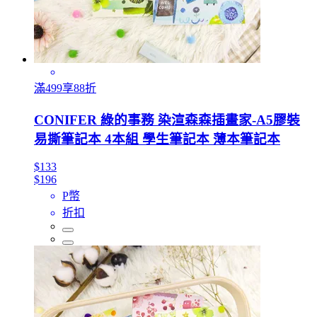
滿499享88折
CONIFER 綠的事務 染渲森森插畫家-A5膠裝
易撕筆記本 4本組 學生筆記本 薄本筆記本
$133
$196
P幣
折扣