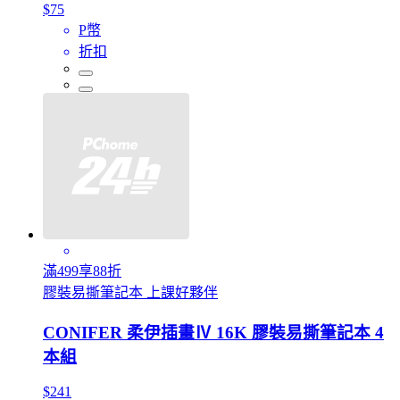
$75
P幣
折扣
滿499享88折
膠裝易撕筆記本 上課好夥伴
CONIFER 柔伊插畫Ⅳ 16K 膠裝易撕筆記本 4
本組
$241