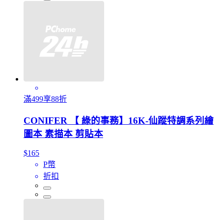
滿499享88折
CONIFER 【 綠的事務】16K-仙蹤特調系列繪
圖本 素描本 剪貼本
$165
P幣
折扣