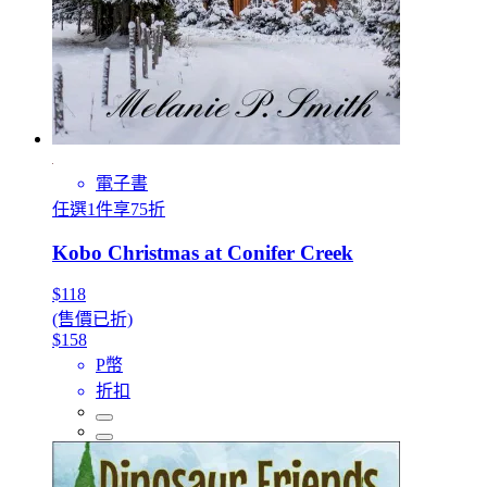
電子書
任選1件享75折
Kobo Christmas at Conifer Creek
$118
(售價已折)
$158
P幣
折扣