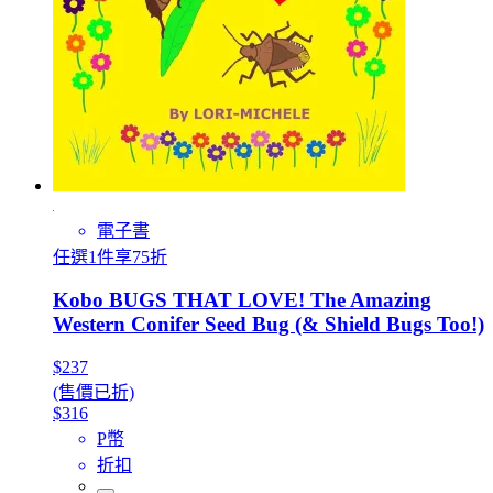
電子書
任選1件享75折
Kobo BUGS THAT LOVE! The Amazing
Western Conifer Seed Bug (& Shield Bugs Too!)
$237
(售價已折)
$316
P幣
折扣