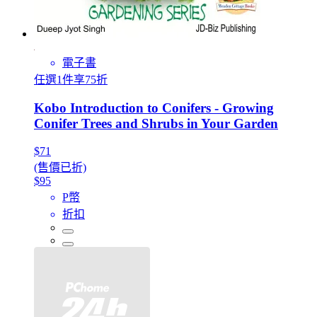
電子書
任選1件享75折
Kobo Introduction to Conifers - Growing
Conifer Trees and Shrubs in Your Garden
$71
(售價已折)
$95
P幣
折扣