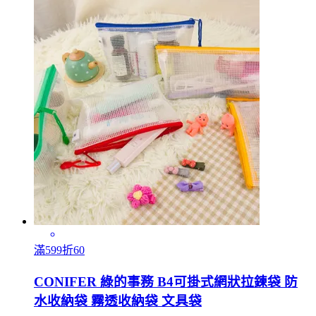
滿599折60
CONIFER 綠的事務 B4可掛式網狀拉鍊袋 防
水收納袋 霧透收納袋 文具袋