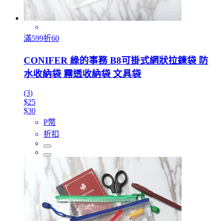
滿599折60
CONIFER 綠的事務 B8可掛式網狀拉鍊袋 防
水收納袋 霧透收納袋 文具袋
(3)
$25
$30
P幣
折扣