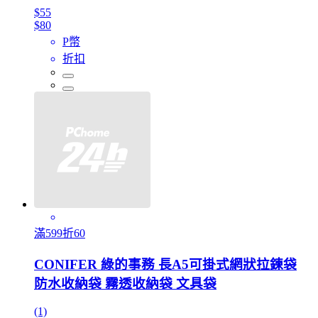
$55
$80
P幣
折扣
滿599折60
CONIFER 綠的事務 長A5可掛式網狀拉鍊袋
防水收納袋 霧透收納袋 文具袋
(1)