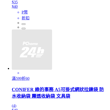
$35
$40
P幣
折扣
滿599折60
CONIFER 綠的事務 A5可掛式網狀拉鍊袋 防
水收納袋 霧透收納袋 文具袋
(4)