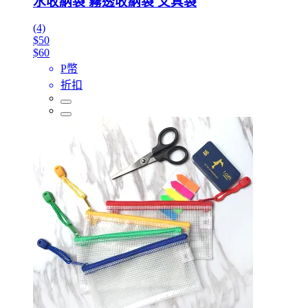
水收納袋 霧透收納袋 文具袋
(4)
$50
$60
P幣
折扣