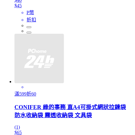
$40
$45
P幣
折扣
滿599折60
CONIFER 綠的事務 直A4可掛式網狀拉鍊袋
防水收納袋 霧透收納袋 文具袋
(1)
$65