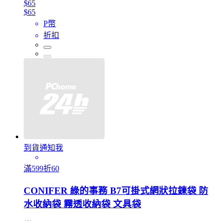
$65
$65
P幣
折扣
到貨通知我
滿599折60
CONIFER 綠的事務 B7可掛式網狀拉鍊袋 防
水收納袋 霧透收納袋 文具袋