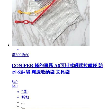
滿599折60
CONIFER 綠的事務 A6可掛式網狀拉鍊袋 防
水收納袋 霧透收納袋 文具袋
$40
$40
P幣
折扣