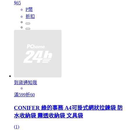
$65
P幣
折扣
到貨通知我
滿599折60
CONIFER 綠的事務 A4可掛式網狀拉鍊袋 防
水收納袋 霧透收納袋 文具袋
(1)