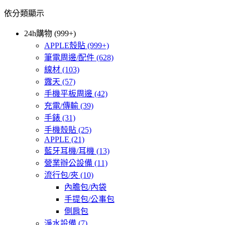
依分類顯示
24h購物 (999+)
APPLE殼貼
(999+)
筆電周邊/配件
(628)
線材
(103)
露天
(57)
手機平板周邊
(42)
充電/傳輸
(39)
手錶
(31)
手機殼貼
(25)
APPLE
(21)
藍牙耳機/耳機
(13)
營業辦公設備
(11)
流行包/夾
(10)
內膽包/內袋
手提包/公事包
側肩包
淨水設備
(7)