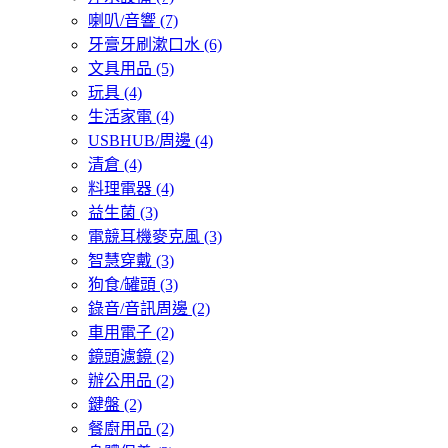
喇叭/音響
(7)
牙膏牙刷漱口水
(6)
文具用品
(5)
玩具
(4)
生活家電
(4)
USBHUB/周邊
(4)
清倉
(4)
料理電器
(4)
益生菌
(3)
電競耳機麥克風
(3)
智慧穿戴
(3)
狗食/罐頭
(3)
錄音/音訊周邊
(2)
車用電子
(2)
鏡頭濾鏡
(2)
辦公用品
(2)
鍵盤
(2)
餐廚用品
(2)