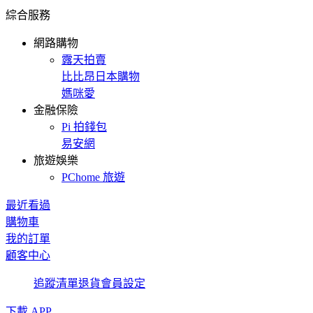
綜合服務
網路購物
露天拍賣
比比昂日本購物
媽咪愛
金融保險
Pi 拍錢包
易安網
旅遊娛樂
PChome 旅遊
最近看過
購物車
我的訂單
顧客中心
追蹤清單
退貨
會員設定
下載 APP