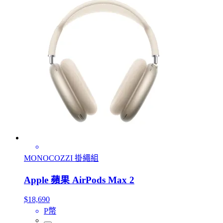
MONOCOZZI 掛繩組
Apple 蘋果 AirPods Max 2
$18,690
P幣