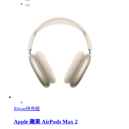
Riivan快充組
Apple 蘋果 AirPods Max 2