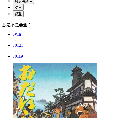
對象與族群
語言
類型
您是不是要查：
5v1a
、
80121
、
80119