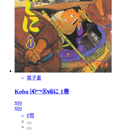
電子書
Kobo ⑷冖⑧ⅷに 1巻
$99
$99
P幣