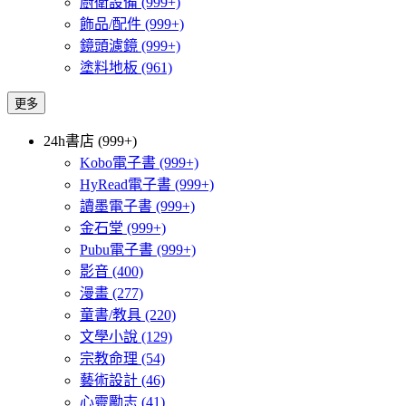
廚衛設備
(999+)
飾品/配件
(999+)
鏡頭濾鏡
(999+)
塗料地板
(961)
更多
24h書店 (999+)
Kobo電子書
(999+)
HyRead電子書
(999+)
讀墨電子書
(999+)
金石堂
(999+)
Pubu電子書
(999+)
影音
(400)
漫畫
(277)
童書/教具
(220)
文學小說
(129)
宗教命理
(54)
藝術設計
(46)
心靈勵志
(41)