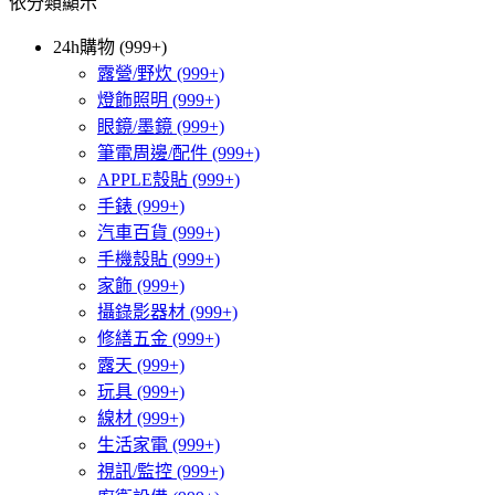
依分類顯示
24h購物 (999+)
露營/野炊
(999+)
燈飾照明
(999+)
眼鏡/墨鏡
(999+)
筆電周邊/配件
(999+)
APPLE殼貼
(999+)
手錶
(999+)
汽車百貨
(999+)
手機殼貼
(999+)
家飾
(999+)
攝錄影器材
(999+)
修繕五金
(999+)
露天
(999+)
玩具
(999+)
線材
(999+)
生活家電
(999+)
視訊/監控
(999+)