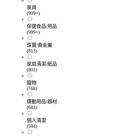
家具
(999+)
保健食品/用品
(999+)
珠寶/貴金屬
(813)
家庭清潔/紙品
(801)
寵物
(768)
運動用品/器材
(681)
個人清潔
(594)