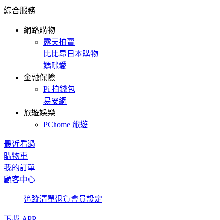
綜合服務
網路購物
露天拍賣
比比昂日本購物
媽咪愛
金融保險
Pi 拍錢包
易安網
旅遊娛樂
PChome 旅遊
最近看過
購物車
我的訂單
顧客中心
追蹤清單
退貨
會員設定
下載 APP