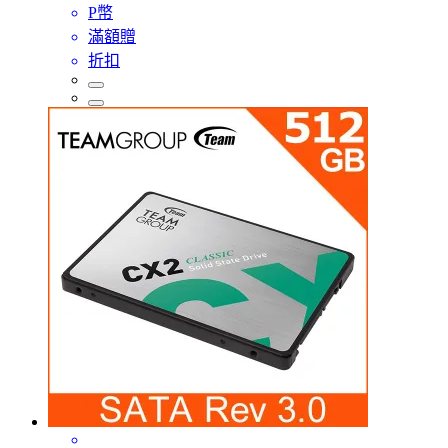
P幣
滿額贈
折扣