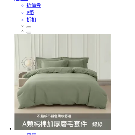
折價券
P幣
折扣