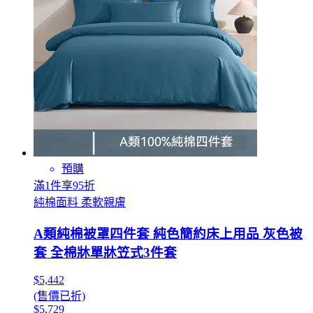
預購
滿1件享95折
純棉面料 柔軟親膚
A類純棉被罩四件套 純色簡約床上用品 灰色被
套 全棉牀單牀笠式3件套
$5,442
(售價已折)
$5,729