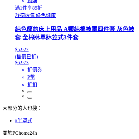
預購
滿1件享85折
舒適透氣 綠色健康
純色簡約床上用品 A類純棉被罩四件套 灰色被
套 全棉牀單牀笠式3件套
$5,927
(售價已折)
$6,973
折價券
P幣
折扣
大部分的人也搜：
#半罩式
關於PChome24h