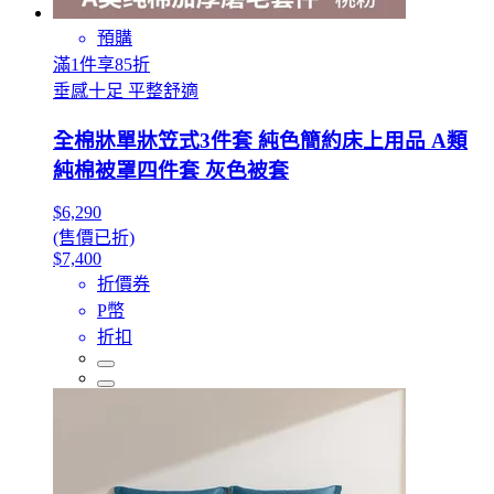
預購
滿1件享85折
垂感十足 平整舒適
全棉牀單牀笠式3件套 純色簡約床上用品 A類
純棉被罩四件套 灰色被套
$6,290
(售價已折)
$7,400
折價券
P幣
折扣